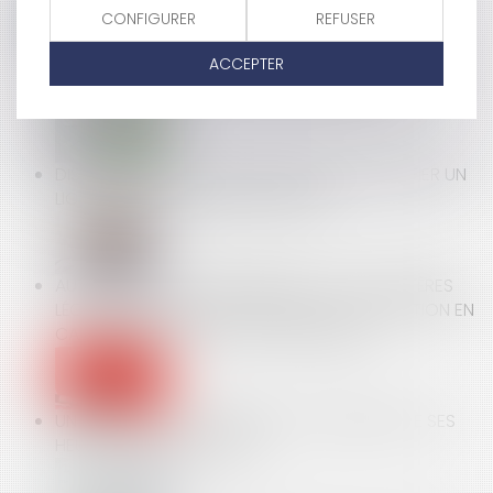
CONFIGURER
REFUSER
LE LOCATAIRE DOIT IL COMMUNIQUER SA NOUVELLE
ACCEPTER
ADRESSE AU BAILLEUR LORS DE SON DÉPART ?
DISSIMULER UN CUMUL D’EMPLOIS PEUT JUSTIFIER UN
LICENCIEMENT POUR FAUTE GRAVE
AUTORITÉ DE LA CONCURRENCE : PAS DE CRITÈRES
LÉGAUX POUR FIXER LE MONTANT DE LA SANCTION EN
CAS DE NON-RESPECT D’ENGAGEMENTS
UN CADRE PEUT AVOIR DROIT AU PAIEMENT DE SES
HEURES SUPPLÉMENTAIRES