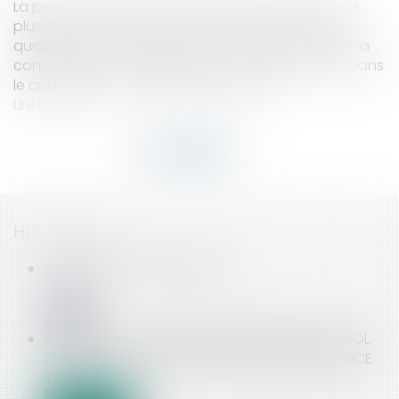
La personne qui publie sur internet simultanément
plusieurs annonces de vente de biens peut être
qualifiée de « professionnel », au sens du droit de la
consommation, si elle agit à des fins qui entrent dans
le cadre de son activité commerciale...
Lire la suite
HISTORIQUE
PUBLICATION DE LA LOI ELAN
IMPOSSIBLE DE LICENCIER UN SALARIÉ POUR UN VOL
DÉCOUVERT AU MOYEN D’UNE VIDÉOSURVEILLANCE
ILLICITE