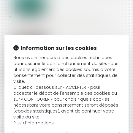
LA PERSONNE QUI VEND DES BIENS SUR UNE
PLATEFORME EN LIGNE PEUT ÊTRE QUALIFIÉE DE
PROFESSIONNEL
Information sur les cookies
EMBAUCHER UN SALARIÉ EN CONTRAT DE TRAVAIL À
Nous avons recours à des cookies techniques
DURÉE DÉTERMINÉE (CDD)
pour assurer le bon fonctionnement du site, nous
utilisons également des cookies soumis à votre
consentement pour collecter des statistiques de
visite.
SÉPARATION : LES CAF POURRONT RÉVISER LES
Cliquez ci-dessous sur « ACCEPTER » pour
PENSIONS ALIMENTAIRES
accepter le dépôt de l'ensemble des cookies ou
sur « CONFIGURER » pour choisir quels cookies
nécessitant votre consentement seront déposés
(cookies statistiques), avant de continuer votre
LA CONSTRUCTION D’UNE MAISON INDIVIDUELLE
visite du site.
N’EST PAS GARANTIE SI CETTE ACTIVITÉ N’A PAS ÉTÉ
Plus d'informations
DÉCLARÉE