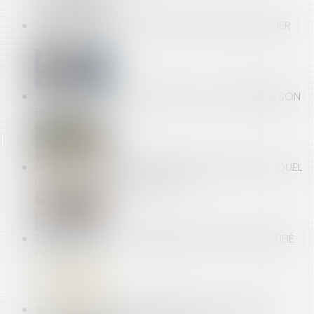
TRANSFORMATION DU RSI À PARTIR DU 1ER JANVIER
2019
VOTRE LOCATAIRE A ÉTÉ MUTÉ : PEUT-IL RÉDUIRE SON
PRÉAVIS ?
DÉSORDRE APRÈS LA RÉCEPTION DES TRAVAUX : QUEL
DÉLAI POUR AGIR EN JUSTICE ?
TRANSACTION : LE LICENCIEMENT DOIT ÊTRE NOTIFIÉ
PAR LETTRE
AIRBNB ASSIGNÉ EN JUSTICE PAR LES HÔTELIERS