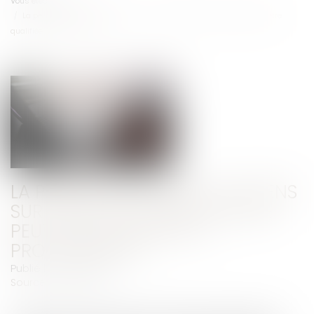
Vous êtes ici :
Accueil
La personne qui vend des biens sur une plateforme en ligne peut être
qualifiée de professionnel
LA PERSONNE QUI VEND DES BIENS
SUR UNE PLATEFORME EN LIGNE
PEUT ÊTRE QUALIFIÉE DE
PROFESSIONNEL
Publié le :
22/11/2018
Source :
www.efl.fr