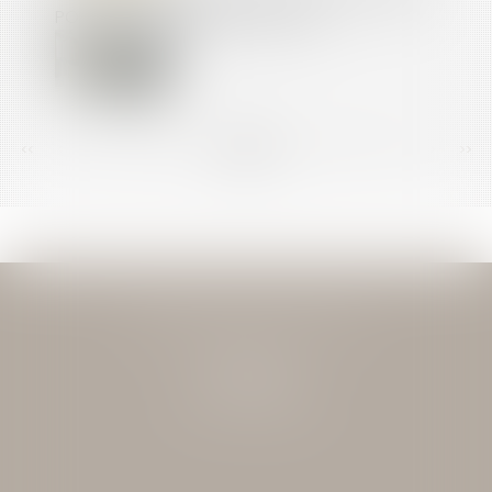
POUR «CONCURRENCE DÉLOYALE»
<<
<
...
144
145
146
147
148
149
150
...
>
>>
JEAN-DAVID GUEDJ & ASSOCIES
27 Rue Nicolo
75116 PARIS
Tél : 01 40 72 28 28