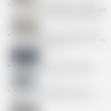
CLAUSE DE NON-CONCURRENCE : LA COUR DE
CASSATION RAPPELLE L’EXIGENCE DE TRANSPARENCE
DANS LE CALCUL DE LA CONTREPARTIE FINANCIÈRE
CONCURRENCE DÉLOYALE : ARTICULATION ENTRE
L’ARTICLE 1240 DU CODE CIVIL ET L’ARTICLE L. 121-1 DU
CODE DE LA CONSOMMATION !
ASTREINTE OU TEMPS DE TRAVAIL EFFECTIF ? LA
COUR IMPOSE UNE ANALYSE AU CAS PAR CAS
PAS D’OBSTACLE À L’ANATOCISME : LA LOI
INTERPRÉTATIVE S’APPLIQUE AUX CONTRATS EN
COURS