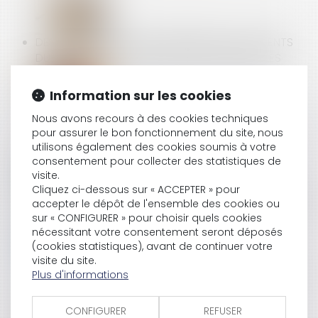
DES SUBVENTIONS POUR PRÉVENIR LES ACCIDENTS
DU TRAVAIL ET LES MALADIES PROFESSIONNELLES
Information sur les cookies
CONSTRUCTION ET LOGEMENT : LES PERMIS DE
Nous avons recours à des cookies techniques
CONSTRUIRE DÉLIVRÉS ENTRE 2021 ET 2024
pour assurer le bon fonctionnement du site, nous
PROLONGÉS PAR UN NOUVEAU DÉCRET
utilisons également des cookies soumis à votre
consentement pour collecter des statistiques de
visite.
Cliquez ci-dessous sur « ACCEPTER » pour
CONSEILLER EN INVESTISSEMENTS : UNE INFORMATION
accepter le dépôt de l'ensemble des cookies ou
FLOUE ENGAGE SA RESPONSABILITÉ
sur « CONFIGURER » pour choisir quels cookies
nécessitant votre consentement seront déposés
(cookies statistiques), avant de continuer votre
visite du site.
UN MANQUEMENT À LA SÉCURITÉ PEUT JUSTIFIER UN
Plus d'informations
LICENCIEMENT IMMÉDIAT
CONFIGURER
REFUSER