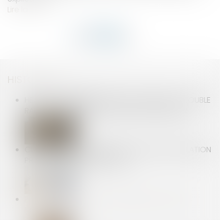
Lire la suite
HISTORIQUE
HEURES SUPPLÉMENTAIRES ET FAUTE GRAVE : DOUBLE
RAPPEL À L’ORDRE DE LA COUR DE CASSATION
CLAUSE D’INDEXATION ILLICITE : SEULE LA STIPULATION
PROHIBÉE PEUT ÊTRE ÉCARTÉE
PRÊTS À TAUX ZÉRO : DES PRÉCISIONS POUR LES
NOUVEAUX