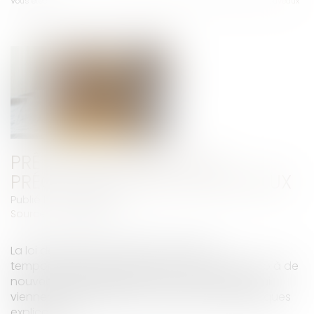
Vous êtes ici :
Accueil
Prêts à taux zéro : des précisions pour les nouveaux
PRÊTS À TAUX ZÉRO : DES
PRÉCISIONS POUR LES NOUVEAUX
Publié le :
10/06/2025
Source :
www.weblex.fr
La loi de finances pour 2025 a étendu
temporairement le bénéfice du prêt à taux zéro à de
nouveaux bénéficiaires selon des modalités qui
viennent d’être précisées. Voilà qui mérite quelques
explications…