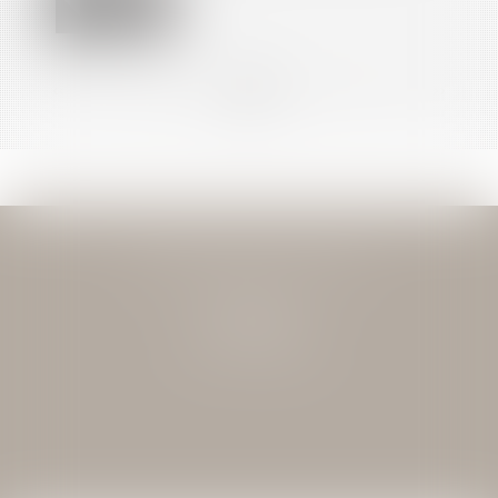
<<
<
...
12
13
14
15
16
17
18
...
>
>>
JEAN-DAVID GUEDJ & ASSOCIES
27 Rue Nicolo
75116 PARIS
Tél : 01 40 72 28 28