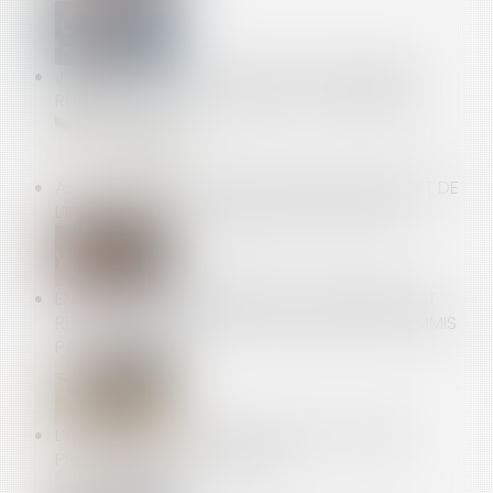
J’AI ACHETÉ UN BIEN OCCUPÉ QUE J’AIMERAIS
RÉCUPÉRER À LA FIN DU BAIL. EST CE POSSIBLE ?
ASSURANCE DO : CONTESTATION DU MONTANT DE
L’INDEMNISATION ET DEMANDE DE GARANTIE
ENQUÊTES DE CONCURRENCE : L’ENTREPRISE EST
RESPONSABLE DES FAITS D’OBSTRUCTION COMMIS
PAR UN SALARIÉ
L’AUTORISATION DE DÉJEUNER À SON BUREAU
PROLONGÉE JUSQU’EN AVRIL