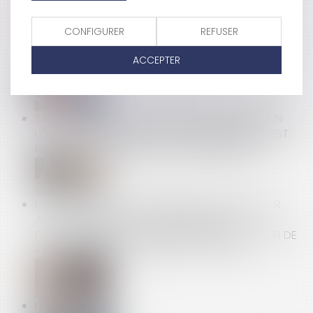
CONFIGURER
REFUSER
REFUS D’UNE MUTATION POUR DES RAISONS
RELIGIEUSES : LA JUSTIFICATION DE LA SANCTION
ACCEPTER
DISCIPLINAIRE
SAUF STIPULATION PARTICULIÈRE, LE BAILLEUR D'UN
LOCAL SITUÉ DANS UN CENTRE COMMERCIAL N’EST
PAS TENU D’EN ASSURER LA COMMERCIALITÉ
L’AUTORITÉ DE LA CONCURRENCE SE SAISIT POUR
AVIS POUR ANALYSER LES CONDITIONS DU
FONCTIONNEMENT CONCURRENTIEL DU SECTEUR DE
« L’INFORMATIQUE EN NUAGE » (« CLOUD »)
LE DROIT D’OPTION