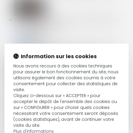
UN NOUVEAU REPORT DES VISITES MÉDICALES DE
SUIVI DES TRAVAILLEURS
CONTRÔLE URSSAF : BELLE VICTOIRE POUR LES
Information sur les cookies
DROITS DES COTISANTS !
Nous avons recours à des cookies techniques
pour assurer le bon fonctionnement du site, nous
utilisons également des cookies soumis à votre
PREUVE DE LA COMMANDE DE TRAVAUX
consentement pour collecter des statistiques de
SUPPLÉMENTAIRES
visite.
Cliquez ci-dessous sur « ACCEPTER » pour
accepter le dépôt de l'ensemble des cookies ou
sur « CONFIGURER » pour choisir quels cookies
PROTECTION DU LANCEUR D’ALERTE DÉNONÇANT
nécessitant votre consentement seront déposés
DES PRATIQUES CONTRAIRES À LA DÉONTOLOGIE DE
(cookies statistiques), avant de continuer votre
LA PROFESSION
visite du site.
Plus d'informations