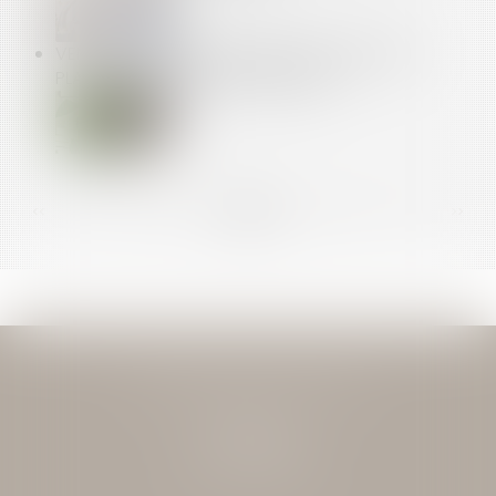
VENTE À DISTANCE DE LIVRES : VERS UN TARIF
PLANCHER DES FRAIS DE LIVRAISON
<<
<
...
84
85
86
87
88
89
90
...
>
>>
JEAN-DAVID GUEDJ & ASSOCIES
27 Rue Nicolo
75116 PARIS
Tél : 01 40 72 28 28