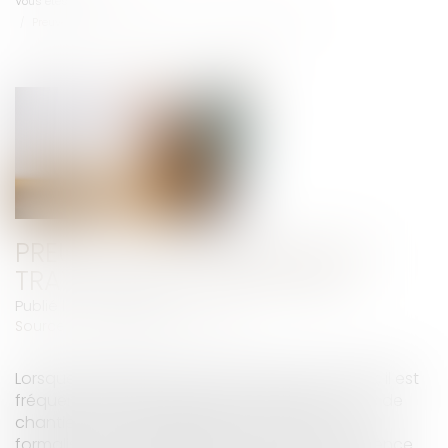
Vous êtes ici :
Accueil
Preuve de la commande de travaux supplémentaires
PREUVE DE LA COMMANDE DE
TRAVAUX SUPPLÉMENTAIRES
Publié le :
09/02/2022
Source :
www.courdecassation.fr
Lorsque les parties sont convenues de travaux, il est
fréquent qu'elles modifient le marché en cours de
chantier, sans qu'elles jugent nécessaire de
formaliser ces changements par écrit. En l'absence