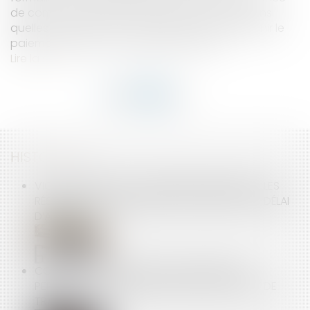
de commande écrite du maître d'ouvrage, dans
quelles conditions le constructeur peut-il obtenir le
paiement de travaux supplémentaires?
Lire la suite
HISTORIQUE
VICE OU DÉFAUT DE CONFORMITÉ APPARENT : LES
RÉSERVES SANS INCIDENCE SUR LE DÉPART DU DÉLAI
D’ACTION
COVID-19 : RECONDUCTION DES MESURES
PERMETTANT LA PRISE DE REPAS SUR LES LIEUX DE
TRAVAIL