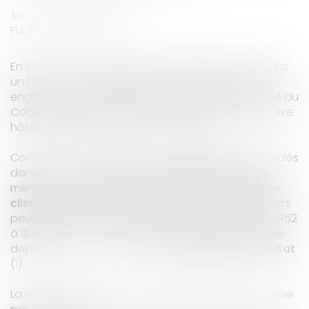
Auteur : GUEDJ Jean-David
Publié le :
25/02/2014
En cas de vol des biens personnels des clients dans
un hôtel, la responsabilité des hôteliers peut être
engagée sur le fondement des articles 1952 à 1954 du
Code Civil, l’obligation de surveillance du dépositaire
hôtelier étant une obligation de résultat.
Comment établir la preuve du dépôt des objets volés
dans le coffre-fort de sa chambre d’hôtel ?Pour
mémoire, en cas de
vol des biens personnels des
clients dans un hôtel
, la responsabilité des hôteliers
peut être engagée sur le fondement des articles 1952
à 1954 du
Code Civil
, l’obligation de surveillance du
dépositaire hôtelier étant une
obligation de résultat
(
1
).
La victime n’a donc pas à établir une faute commise