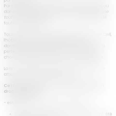
par l’hôtelier (
2
).
Par conséquent, une affiche à l’entrée d’un hôtel ou
dans une chambre disposant «
La direction décline
toute responsabilité en cas de vol
» est dénuée de
toute valeur juridique.
Toutefois, en vertu de l’article 1954 al.1er du Code Civil,
l’hôtelier n’est pas responsable des vols ou
dommages qui arrivent par force majeure, ni de la
perte qui résulte de la nature ou d'un vice de la
chose, à charge de démontrer le fait qu’il allègue.
La responsabilité de l’hôtelier peut également être
atténuée en cas de faute du client.
Ce régime spécifique de responsabilité de plein
droit de l’hôtelier :
-
est illimité
(Article 1953 du Code Civil al.2) :
lorsque les objets volés ou détériorés ont été