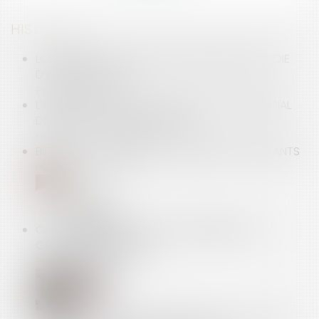
HISTORIQUE
LOGEMENT : LE BAIL RÉEL SOLIDAIRE CRÉÉ PAR VOIE
D'ORDONNANCE
Publié le :
27/07/2016
L'APPLICATION DU STATUT D'AGENT COMMERCIAL
DÉPEND DE L'ACTIVITÉ EXERCÉE
Publié le :
27/07/2016
BIENTÔT LA POSSIBILITÉ DE DÉSHÉRITER SES ENFANTS
Publié le :
19/06/2014
CAPSULES NESPRESSO ET CONCURRENCE - LA
GUERRE DES CAPSULES
Publié le :
20/05/2014