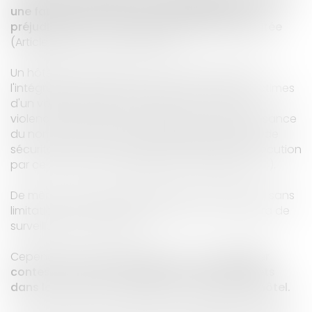
une faute ayant concouru à la réalisation du
préjudice subi, la responsabilité devient illimitée
(Article 1953 du Code Civil al.3).
Un hôtelier a ainsi pu être condamné à réparer
l'intégralité du préjudice subi par ses clients, victimes
d'un vol de bijoux et numéraires commis avec
violence sur leur personne, dès lors que l'insuffisance
du nombre comme de la qualité du personnel de
sécurité employé par l'hôtelier établissait l'inexécution
par celui-ci de son obligation de surveillance (
4
).
De même, doit réparer l’intégralité du préjudice, sans
limitation, l’hôtel ne disposant d’aucune caméra de
surveillance ni alarme (
5
).
Cependant, il arrive régulièrement que
l’hôtelier
conteste la réalité du dépôt de certains objets
dans le coffre-fort situé dans la chambre d’hôtel.