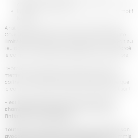
déposés entre ses mains ;
lorsqu’il a refusé de les recevoir sans motif
légitime.
Ainsi, dans un arrêt en date du 8 octobre 2004, la
Cour d’Appel de Paris (
3
) a retenu la responsabilité
illimitée de l’Hôtel dans une espèce où un vol avait eu
lieu dans une chambre, les cambrioleurs ayant forcé
le coffre-fort individuel installé dans cette chambre.
L’Hôtel avait refusé lors de l’arrivée des clients de
mettre leurs objets précieux et espèces dans le
coffre-fort central de l’hôtel et leur avait assuré que
le coffre-fort de leur chambre était absolument sûr !
- est limité à 100 fois le prix de location de la
chambre par journée pour les vols survenus à
l’intérieur de cette dernière.
Toutefois, si le client démontre, avec l’aide de son
avocat, que l’hôtelier ou ses préposés ont commis