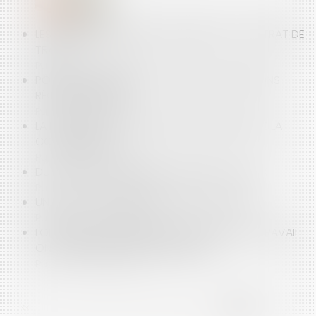
LES NOUVELLES RÈGLES APPLICABLES AU CONTRAT DE
TRAVAIL
Publié le :
14/05/2008
PÔLES DE L’INSTRUCTION : ENFIN DES PRÉCISIONS
RÉGLEMENTAIRES!
Publié le :
13/02/2008
LA NOUVELLE LOI POUR LE DÉVELOPPEMENT DE LA
CONCURRENCE
Publié le :
08/02/2008
DU NOUVEAU POUR L'ABUS DE BIENS SOCIAUX
Publié le :
05/02/2008
UN POINT SUR LA RÉFORME FISCALE DE 2007
Publié le :
20/07/2007
LOI TRAVAIL : LES DÉCRETS SUR LE TEMPS DE TRAVAIL
ONT ÉTÉ PUBLIÉS | DOSSIER FAMILIAL
Publié le :
02/12/0002
<<
<
...
176
177
178
179
180
181
182
>
>>