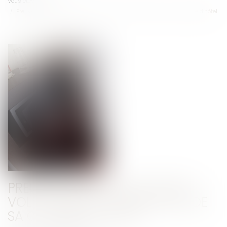
Vous êtes ici :
Accueil
Preuve du dépôt des objets volés dans le coffre-fort de sa chambre d’hôtel
PREUVE DU DÉPÔT DES OBJETS
VOLÉS DANS LE COFFRE-FORT DE
SA CHAMBRE D’HÔTEL