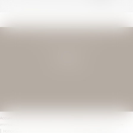
JEAN-DAVID GUEDJ & ASSOCIES
27 Rue Nicolo
75116 PARIS
Tél : 01 40 72 28 28
Accueil
Le cabinet
L'équipe
Compétences
Transactions
immobilières
Actus
Contact
Mentions légales
Plan du site
Honoraires
Certification ISO 9001
Liens utiles
Articles