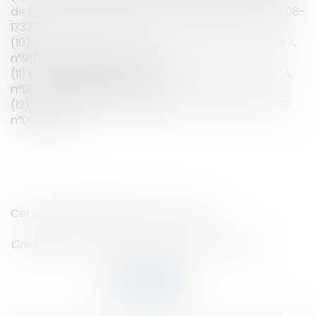
de Cassation du 8 décembre 2009, n° de pourvoi 08-
17339
(10) Cour d’Appel de Paris, 7ème chambre, section A,
n°91/4261, 9 septembre 1992
(11) Cour d’Appel de Paris, 7ème chambre, section A,
n°91/4261, 9 septembre 1992
(12) Cour d’Appel de Montpellier, 15 décembre 2009
n°09/00816
Cet article n'engage que son auteur.
Crédit photo : © Jacques PALUT - Fotolia.com