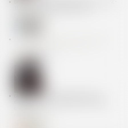
DIVORCE D’UN COUPLE BINATIONAL OU LE CASSE-
TÊTE DES DIVORCES INTERNATIONAUX
Publié le :
19/03/2014
PREUVE DU DÉPÔT DES OBJETS VOLÉS DANS LE
COFFRE-FORT DE SA CHAMBRE D’HÔTEL
Publié le :
25/02/2014
LA RÉPARATION DU PRÉJUDICE SUITE À UN
CAMBRIOLAGE EN CAS DE FAILLE DU SYSTÈME
D’ALARME
Publié le :
19/02/2014