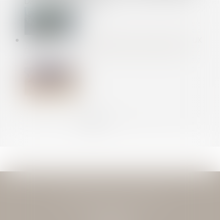
DROIT À RÉPARATION !
UN PROCESSUS IRRÉVERSIBLE DE DÉPART DES LIEUX
DU LOCATAIRE FAIT OBSTACLE AU REPENTIR DU
BAILLEUR
<<
<
1
2
3
4
5
6
7
...
>
>>
JEAN-DAVID GUEDJ & ASSOCIES
27 Rue Nicolo