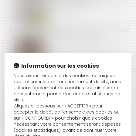
OBLIGATIONS CONTRACTUELLES
INDEMNITÉS JOURNALIÈRES : LE VERSEMENT SUPPOSE
LE RESPECT DES CONTRÔLES MÉDICAUX
CHARGES DE COPROPRIÉTÉ : UNE MISE EN DEMEURE
Information sur les cookies
IMPRÉCISE NE PERMET PAS D'OBTENIR L'EXIGIBILITÉ
ANTICIPÉE DES SOMMES DUES
Nous avons recours à des cookies techniques
pour assurer le bon fonctionnement du site, nous
utilisons également des cookies soumis à votre
consentement pour collecter des statistiques de
JEUNES PARENTS : LA DEMANDE DE CONGÉ
visite.
SUPPLÉMENTAIRE DE NAISSANCE EST OUVERTE
Cliquez ci-dessous sur « ACCEPTER » pour
accepter le dépôt de l'ensemble des cookies ou
sur « CONFIGURER » pour choisir quels cookies
nécessitant votre consentement seront déposés
DROITS DES TRAVAILLEURS DES PLATEFORMES :
(cookies statistiques), avant de continuer votre
ADOPTION DES PREMIÈRES NORMES