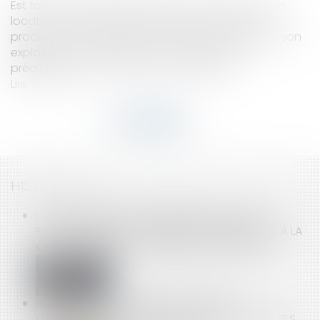
Est tardif le repentir du bailleur exercé alors que le
locataire s'est engagé six mois plus tôt dans un
processus tendant à la fermeture irréversible de son
exploitation en effectuant des démarches
préalables et nécessaires à son départ...
Lire la suite
HISTORIQUE
L'AUTORITÉ PUBLIE SES OBSERVATIONS SUR LE
RAPPORT DE L’ART CONCERNANT L’OUVERTURE À LA
CONCURRENCE DU TRANSPORT FERROVIAIRE
RÉSILIATION D’UN MARCHÉ À FORFAIT ET
MANQUEMENTS GRAVES DE L’ENTREPRENEUR À SES