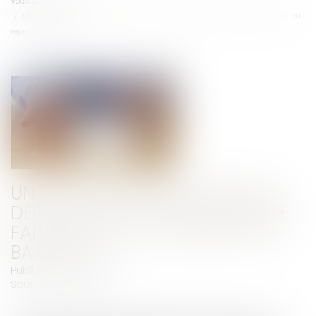
Vous êtes ici :
Accueil
Un processus irréversible de départ des lieux du locataire fait obstacle au
repentir du bailleur
UN PROCESSUS IRRÉVERSIBLE DE
DÉPART DES LIEUX DU LOCATAIRE
FAIT OBSTACLE AU REPENTIR DU
BAILLEUR
Publié le :
30/06/2026
Source :
www.efl.fr