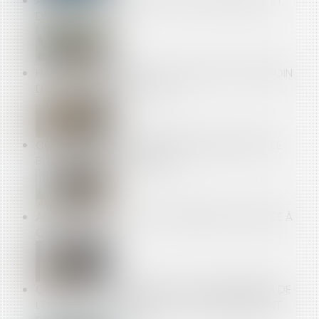
ARRÊT MALADIE : RUPTURE CONVENTIONNELLE ET
DISCRIMINATION
HARCÈLEMENT SEXUEL : LA VICTIME N'A PAS BESOIN
D'ÊTRE DIRECTEMENT VISÉE
COPROPRIÉTÉ : UNE MISE EN DEMEURE IMPRÉCISE
BLOQUE LE RECOUVREMENT
ACCIDENTS DU TRAVAIL : INDEMNISATION LIMITÉE À
QUATRE ANS
OBLIGATION DE FORMATION : LE MANQUEMENT DE
L'EMPLOYEUR N'OUVRE PAS AUTOMATIQUEMENT