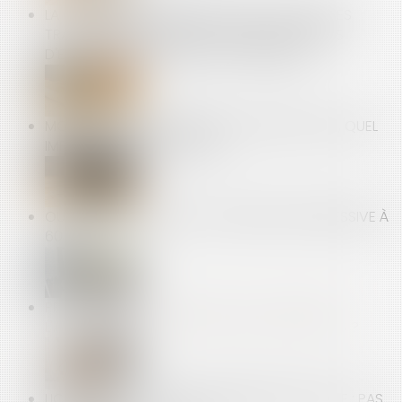
LA COMMISSION AMÉLIORE LA PROTECTION DES
TRAVAILLEURS GRÂCE À DE NOUVELLES LIMITES
D'EXPOSITION AUX PRODUITS CHIMIQUES
MONÉTISER LA 5E SEMAINE DE CONGÉS PAYÉS, QUEL
IMPACT CÔTÉ EMPLOYEUR ?
OUVERTURE DU DROIT À LA RETRAITE PROGRESSIVE À
60 ANS
PROPRIÉTAIRES : COMMENT VOUS ASSURER DE
L'AUTHENTICITÉ DES JUSTIFICATIFS DE REVENUS ?
LICENCIEMENT POUR CONCURRENCE DÉLOYALE : PAS