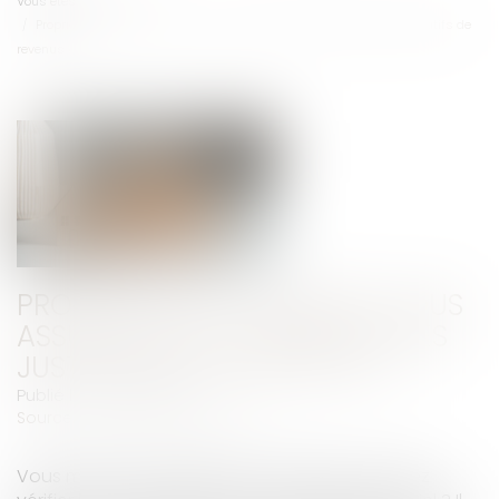
Vous êtes ici :
Accueil
Propriétaires : comment vous assurer de l'authenticité des justificatifs de
revenus ?
PROPRIÉTAIRES : COMMENT VOUS
ASSURER DE L'AUTHENTICITÉ DES
JUSTIFICATIFS DE REVENUS ?
Publié le :
30/07/2025
Source :
www.economie.gouv.fr
Vous mettez un logement en location et voulez