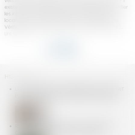
vérifier l’avis d’imposition d’un locataire potentiel ? Il
existe deux méthodes complémentaires pour vérifier
les informations transmises par le candidat à la
location : le code-barres 2D-Doc et le Service de
Vérification des Avis d’Impôt sur le Revenu (SVAIR)...
Lire la suite
HISTORIQUE
LA RÉGULARISATION POSTÉRIEURE DES LOYERS FAIT
ÉCHEC À LA RÉSILIATION DU BAIL EN PROCÉDURE
COLLECTIVE !
RUPTURE CONVENTIONNELLE ET LICENCIEMENT :
QUELLE INDEMNITÉ EST DUE AU SALARIÉ ?