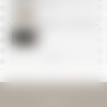
DE PREUVE, PAS DE FAUTE
PRÊT EN DEVISE ÉTRANGÈRE : UNE JURISPRUDENCE
QUI FAIT LE CHANGE !
<<
<
...
7
8
9
10
11
12
13
...
>
>>
JEAN-DAVID GUEDJ & ASSOCIES
27 Rue Nicolo