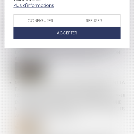
Plus d'informations
LES SMARTPHONES ONT LEUR ÉTIQUETTE ÉNERGIE !
CONFIGURER
REFUSER
ACCEPTER
LES MESURES POUR PRÉVENIR LES ACCIDENTS
GRAVES ET MORTELS SERONT DISCUTÉES À LA FOIS
PAR LE CNPST ET DANS LA "LARGE" NÉGOCIATION
INTERPROFESSIONNELLE SUR LE TRAVAIL
MÉTHODE RELATIVE AU DOCUMENT PRÉSENTANT LA
PART DE SURPLUS DE CHIFFRE D’AFFAIRES DES
DISTRIBUTEURS GÉNÉRÉ PAR LE RELÈVEMENT DU SEUIL
DE REVENTE À PERTE QUI S’EST TRADUITE PAR UNE
REVALORISATION DES PRIX D’ACHAT DES PRODUITS
ALIMENTAIRES ET AGRICOLES