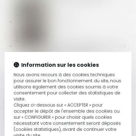
DIRECTIVE « GREEN CLAIMS »
HÔTELIERS ET PLATEFORMES DE RÉSERVATION : DES
RELATIONS COMMERCIALES SOUVENT
DÉSÉQUILIBRÉES
Information sur les cookies
Nous avons recours à des cookies techniques
pour assurer le bon fonctionnement du site, nous
UBER ÉCHAPPE À LA REQUALIFICATION : PAS DE LIEN
utilisons également des cookies soumis à votre
DE SUBORDINATION POUR LE CHAUFFEUR
consentement pour collecter des statistiques de
INDÉPENDANT
visite.
Cliquez ci-dessous sur « ACCEPTER » pour
accepter le dépôt de l'ensemble des cookies ou
sur « CONFIGURER » pour choisir quels cookies
VAE ET COMPTE PERSONNEL DE FORMATION : UN
nécessitant votre consentement seront déposés
DÉCRET POUR LEVER LES OBSTACLES FINANCIERS
(cookies statistiques), avant de continuer votre
visite du site.