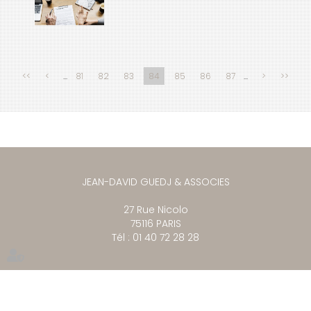
<<
<
...
81
82
83
84
85
86
87
...
>
>>
JEAN-DAVID GUEDJ & ASSOCIES
27 Rue Nicolo
75116 PARIS
Tél : 01 40 72 28 28