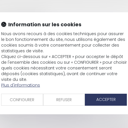
IONS DE L’EMPLOYEUR ?
Information sur les cookies
Nous avons recours à des cookies techniques pour assurer
le bon fonctionnement du site, nous utilisons également des
RISÉES DANS UN BAIL DE LOCATION ?
cookies soumis à votre consentement pour collecter des
statistiques de visite.
Cliquez ci-dessous sur « ACCEPTER » pour accepter le dépôt
de l'ensemble des cookies ou sur « CONFIGURER » pour choisir
REPÈRE POUR L'ÉVOLUTION DES LOYERS
quels cookies nécessitant votre consentement seront
déposés (cookies statistiques), avant de continuer votre
visite du site.
Plus d'informations
RENFORCEMENT DU CONTRÔLE DES MENTIONS LÉGALES
ACCEPTER
CONFIGURER
REFUSER
CLURE PRIMES ET HEURES SUPPLÉMENTAIRES