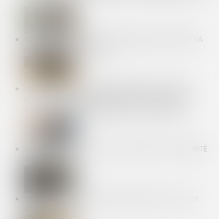
FAUTE GRAVE
CPF : L'EMPLOYEUR PEUT DÉSORMAIS ENCADRER SA
DOTATION VOLONTAIRE
LA COUR D’APPEL DE PARIS DEMANDE À L’AMF DE
RÉEXAMINER LES MODALITÉS DE LA SCISSION DE
VIVENDI : VOIR LA DÉCISION DU 22 AVRIL 2025
OIT : INCIDENCE DE L'IA SUR LA SANTÉ ET LA SÉCURITÉ
AU TRAVAIL
QUELLES SONT LES OBLIGATIONS LIÉES À LA CARTE
BTP ?