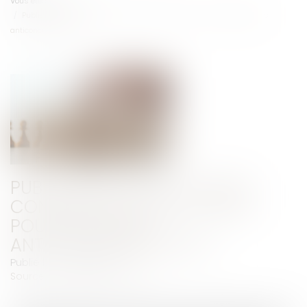
Vous êtes ici :
Accueil
Publicité en ligne : Google condamné aux États-Unis pour pratiques
anticoncurrentielles
PUBLICITÉ EN LIGNE : GOOGLE
CONDAMNÉ AUX ÉTATS-UNIS
POUR PRATIQUES
ANTICONCURRENTIELLES
Publié le :
13/05/2025
Source :
www.usine-digitale.fr