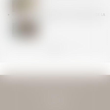
REVENTE À PERTE, AMENDES : LES NOUVEAUTÉS DE LA
LOI N°2025-337 !
<<
<
...
14
15
16
17
18
19
20
...
>
>>
JEAN-DAVID GUEDJ & ASSOCIES
27 Rue Nicolo
75116 PARIS
Tél : 01 40 72 28 28