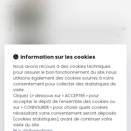
TARIFICATION AT-MP 2025
CLAUSE DE NON-CONCURRENCE : L’EMPLOYEUR DOIT
SE DÉCIDER AVANT LE DÉPART EFFECTIF DU SALARIÉ !
Information sur les cookies
CONTRIBUTION PATRONALE ASSURANCE CHÔMAGE
Nous avons recours à des cookies techniques
pour assurer le bon fonctionnement du site, nous
utilisons également des cookies soumis à votre
INFORMATION ANNUELLE DE LA CAUTION :
consentement pour collecter des statistiques de
L’OBLIGATION PERDURE JUSQU’À L’EXTINCTION
visite.
TOTALE DE LA DETTE !
Cliquez ci-dessous sur « ACCEPTER » pour
accepter le dépôt de l'ensemble des cookies ou
sur « CONFIGURER » pour choisir quels cookies
nécessitant votre consentement seront déposés
CERTIFICATS D’ÉCONOMIES D’ÉNERGIE (CEE) :
(cookies statistiques), avant de continuer votre
ENCORE DES MODIFICATIONS À CONNAÎTRE
visite du site.
Plus d'informations