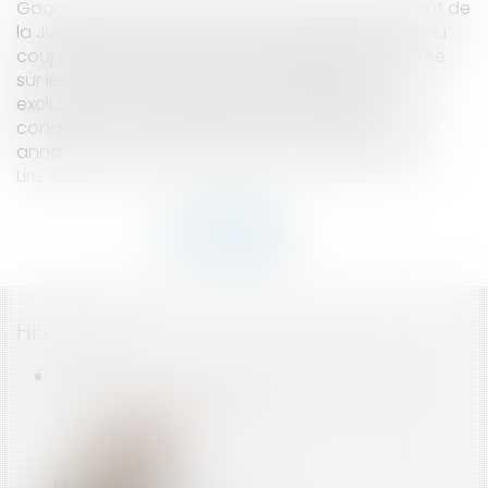
Google a perdu son procès face au Département de
la Justice américain. La justice fédérale l'a reconnu
coupable d'avoir abusé de sa position dominante
sur le marché des technologies publicitaires, en
excluant ses concurrents et en imposant des
conditions désavantageuses aux éditeurs et aux
annonceurs. L'entreprise a prévu de faire appel...
Lire la suite
HISTORIQUE
PUBLICITÉ EN LIGNE : GOOGLE CONDAMNÉ AUX
ÉTATS-UNIS POUR PRATIQUES
ANTICONCURRENTIELLES