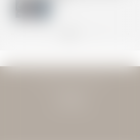
<<
<
...
30
31
32
33
34
35
36
...
>
>>
JEAN-DAVID GUEDJ & ASSOCIES
27 Rue Nicolo
75116 PARIS
Tél : 01 40 72 28 28