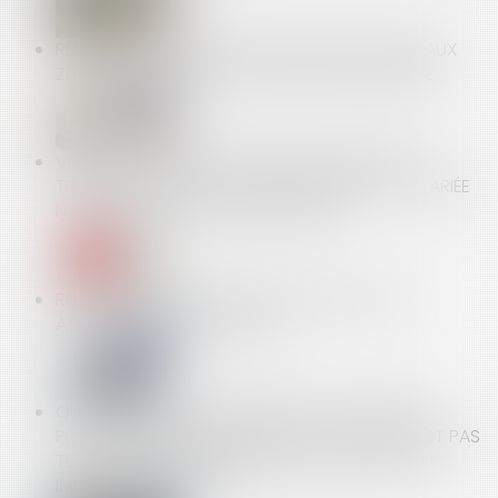
RÉNOVATION : LE PRÊT AVANCE MUTATION À TAUX
ZÉRO EST ACCESSIBLE DEPUIS LE 1ER SEPTEMBRE
VIOLATION DE L’OBLIGATION DE SUSPENDRE LE
TRAVAIL DURANT LE CONGÉ MATERNITÉ : LA SALARIÉE
N’A PAS À JUSTIFIER D’UN PRÉJUDICE
RÉPARATION DU PRÉJUDICE D’EXPOSITION ET
ATTESTATION D’EXPOSITION
QUESTIONNAIRE CONCERNANT LE CARACTÈRE
PROFESSIONNEL DE L’ACCIDENT : LA CAISSE N’EST PAS
TENUE D’INFORMER LES DESTINATAIRES DU DÉLAI
IMPARTI AVANT RENVOI