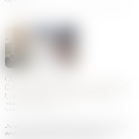
Vous êtes ici :
Accueil
Quelles sont les caractéristiques qui rendent un terrain constructible ?
QUELLES SONT LES
CARACTÉRISTIQUES QUI RENDENT
UN TERRAIN CONSTRUCTIBLE ?
Publié le :
25/09/2024
Source :
www.lemag-juridique.com
Un terrain constructible, aussi appelé terrain à bâtir,
sera celui qui réunit l’ensemble des conditions