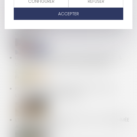
CONFIGURER
REFUSER
ACCEPTER
ARRÊTS DE TRAVAIL POUR RAISONS DE SANTÉ : UN
RAPPORT PRÉCONISE DE DURCIR LES RÈGLES POUR
LES AGENTS
LES RÈGLES À RESPECTER POUR LES EMBALLAGES,
USTENSILES ET CONTENANTS ALIMENTAIRES
REPOS COMPENSATEUR NON PRIS ET SORT DE
L’INDEMNITÉ DE LICENCIEMENT
L’EXTINCTION DU DISPOSITIF « PINEL », PROGRAMMÉE
AU 31 DÉCEMBRE 2024