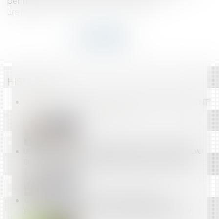
permettant l’édification d’un ouvrage...
Lire la suite
HISTORIQUE
QUELLES SONT LES CARACTÉRISTIQUES QUI RENDENT
UN TERRAIN CONSTRUCTIBLE ?
LE TÉLÉTRAVAIL À L'ÉTRANGER SANS AUTORISATION
DE L'EMPLOYEUR CONSTITUE UNE FAUTE GRAVE
QUEL SORT POUR LA SERVITUDE ÉTABLIE
POSTÉRIEUREMENT À LA DIVISION PARCELLAIRE ?