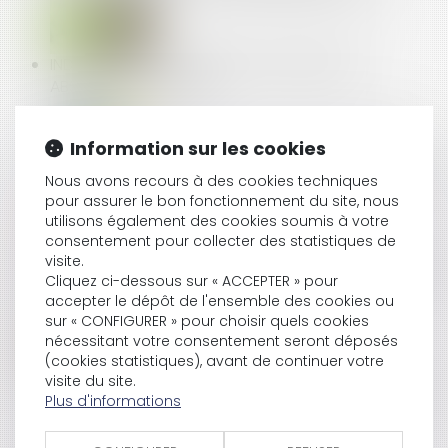
INDEMNITÉ DE CONGÉ PAYÉ ET RETENUE DES
ABSENCES DU SALARIÉ
Information sur les cookies
COMMENT TRAITER LE BULLETIN DE PAIE D’UN SALARIÉ
Nous avons recours à des cookies techniques
MIS À LA RETRAITE PAR SON EMPLOYEUR EN 2024 ?
pour assurer le bon fonctionnement du site, nous
utilisons également des cookies soumis à votre
consentement pour collecter des statistiques de
visite.
ACCIDENT DU TRAVAIL D’UN AGENT PUBLIC : ACTION
Cliquez ci-dessous sur « ACCEPTER » pour
CIVILE ET RECOURS SUBROGATOIRE DE LA CAISSE
accepter le dépôt de l'ensemble des cookies ou
DES DÉPÔTS
sur « CONFIGURER » pour choisir quels cookies
nécessitant votre consentement seront déposés
(cookies statistiques), avant de continuer votre
visite du site.
LA JUSTICE EUROPÉENNE CONFIRME UNE AMENDE DE
Plus d'informations
2,4 MILLIARDS D'EUROS CONTRE GOOGLE POUR
PRATIQUES ANTICONCURRENTIELLES