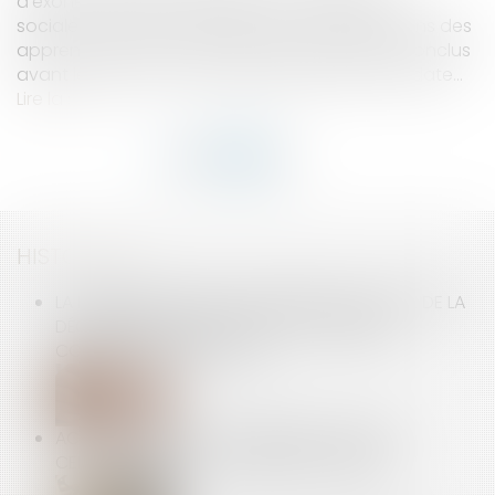
d’exonération des cotisations et contributions
sociales salariales applicable aux rémunérations des
apprentis pour les contrats d’apprentissage conclus
avant le 1-3-2025, mais débutant après cette date...
Lire la suite
HISTORIQUE
LA DURÉE D’EXPOSITION S’APPRÉCIE À LA DATE DE LA
DÉCLARATION, PAS À CELLE DE LA PREMIÈRE
CONSTATATION MÉDICALE
ACTION PAULIENNE : LA CRÉANCE DOIT ÊTRE
CERTAINE, MAIS PAS FORCÉMENT CHIFFRÉE