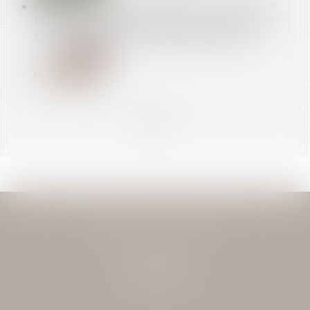
PRATIQUES ANTICONCURRENTIELLES ET POUVOIR
D’ENQUÊTE DE L’AUTORITÉ DE LA CONCURRENCE :
DERNIÈRES PRÉCISIONS JURISPRUDENTIELLES
<<
<
...
9
10
11
12
13
14
15
...
>
>>
JEAN-DAVID GUEDJ & ASSOCIES
27 Rue Nicolo
75116 PARIS
Tél : 01 40 72 28 28