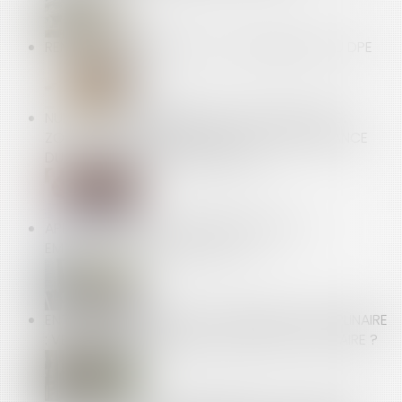
RENFORCER LA FIABILITÉ ET L'ENCADREMENT DU DPE
NULLITÉ ET CONFIRMATION DU CONTRAT VICIÉ :
ZOOM SUR L’APPRÉCIATION DE LA CONNAISSANCE
DU VICE PAR LE CONSOMMATEUR
APPRENTISSAGE : LA PARTICIPATION DES
EMPLOYEURS EST FIXÉE À 750 €
ENTRETIEN PRÉALABLE AU LICENCIEMENT DISCIPLINAIRE
: VERS UNE CONSÉCRATION DU DROIT DE SE TAIRE ?