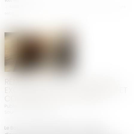
Vous êtes ici :
Accueil
Rémunération des apprentis : exonération de cotisations et contributions
salariales
RÉMUNÉRATION DES APPRENTIS :
EXONÉRATION DE COTISATIONS ET
CONTRIBUTIONS SALARIALES
Publié le :
15/07/2025
Source :
efl.businesscomm.fr
Le Boss a modifié sa position sur le régime