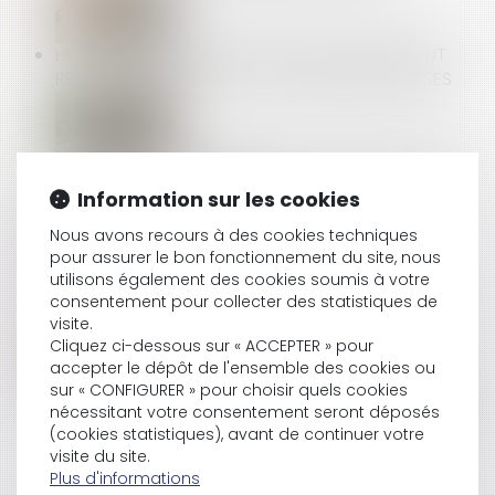
HEURES SUPPLÉMENTAIRES : L’EMPLOYEUR NE PEUT
RESTER SILENCIEUX FACE À DES PREUVES PRÉCISES
PAS DE DROIT DE PRÉEMPTION EN CAS DE CESSION
GLOBALE DE L’IMMEUBLE !
Information sur les cookies
Nous avons recours à des cookies techniques
pour assurer le bon fonctionnement du site, nous
RÉMUNÉRATION DES APPRENTIS : EXONÉRATION DE
utilisons également des cookies soumis à votre
COTISATIONS ET CONTRIBUTIONS SALARIALES
consentement pour collecter des statistiques de
visite.
Cliquez ci-dessous sur « ACCEPTER » pour
accepter le dépôt de l'ensemble des cookies ou
DÉMARCHAGE À DOMICILE : NULLITÉ DU CONTRAT
sur « CONFIGURER » pour choisir quels cookies
nécessitant votre consentement seront déposés
POUR NON-RESPECT DES MENTIONS OBLIGATOIRES
(cookies statistiques), avant de continuer votre
visite du site.
Plus d'informations