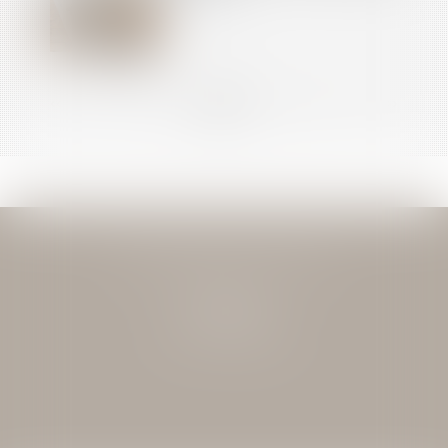
<<
<
...
9
10
11
12
13
14
15
...
>
>>
JEAN-DAVID GUEDJ & ASSOCIES
27 Rue Nicolo
75116 PARIS
Tél : 01 40 72 28 28