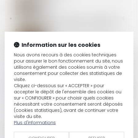
RÉMUNÉRATION DES APPRENTIS : EXONÉRATION DE
COTISATIONS ET CONTRIBUTIONS SALARIALES
Information sur les cookies
DÉMARCHAGE À DOMICILE : NULLITÉ DU CONTRAT
Nous avons recours à des cookies techniques
POUR NON-RESPECT DES MENTIONS OBLIGATOIRES
pour assurer le bon fonctionnement du site, nous
utilisons également des cookies soumis à votre
consentement pour collecter des statistiques de
visite.
L’AVANTAGE SANS CONTREPARTIE N’EST
Cliquez ci-dessous sur « ACCEPTER » pour
CARACTÉRISÉ QUE LORSQU’IL NE RELÈVE PAS DES
accepter le dépôt de l'ensemble des cookies ou
OBLIGATIONS D'ACHAT ET DE VENTE CONSENTI PAR
sur « CONFIGURER » pour choisir quels cookies
LE FOURNISSEUR AU DISTRIBUTEUR !
nécessitant votre consentement seront déposés
(cookies statistiques), avant de continuer votre
visite du site.
Plus d'informations
PRISE D’ACTE ET DISCRIMINATION SYNDICALE : LA
COUR DE CASSATION RAPPELLE LE NIVEAU DE PREUVE