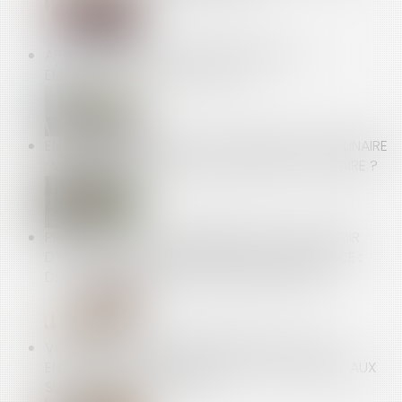
APPRENTISSAGE : LA PARTICIPATION DES
EMPLOYEURS EST FIXÉE À 750 €
ENTRETIEN PRÉALABLE AU LICENCIEMENT DISCIPLINAIRE
: VERS UNE CONSÉCRATION DU DROIT DE SE TAIRE ?
PRATIQUES ANTICONCURRENTIELLES ET POUVOIR
D’ENQUÊTE DE L’AUTORITÉ DE LA CONCURRENCE :
DERNIÈRES PRÉCISIONS JURISPRUDENTIELLES
VOUS ÊTES PROPRIÉTAIRE BAILLEUR ET VOUS
ENVISAGEZ DES TRAVAUX, ÊTES-VOUS ÉLIGIBLE AUX
SUBVENTIONS DE L’ANAH ?