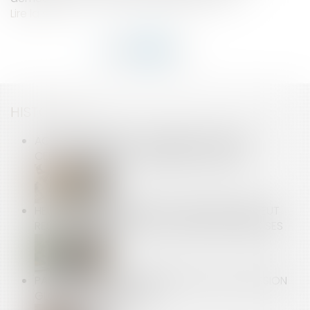
Lire la suite
HISTORIQUE
ACTION PAULIENNE : LA CRÉANCE DOIT ÊTRE
CERTAINE, MAIS PAS FORCÉMENT CHIFFRÉE
HEURES SUPPLÉMENTAIRES : L’EMPLOYEUR NE PEUT
RESTER SILENCIEUX FACE À DES PREUVES PRÉCISES
PAS DE DROIT DE PRÉEMPTION EN CAS DE CESSION
GLOBALE DE L’IMMEUBLE !