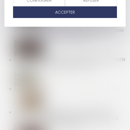
CONFIGURER
REFUSER
EXIGÉ
ACCEPTER
DISCRIMINATIONS AU TRAVAIL -DU NOUVEAU POUR
LES SALARIÉS ENGAGÉS DANS UN PARCOURS DE PMA
OU D'ADOPTION | SERVICE-PUBLIC.FR
RETOUR SUR L’OBLIGATION DU BAILLEUR DE GARANTIR
UNE JOUISSANCE PAISIBLE DES LOCAUX
RENFORCER LA FIABILITÉ ET L'ENCADREMENT DU DPE
NULLITÉ ET CONFIRMATION DU CONTRAT VICIÉ :
ZOOM SUR L’APPRÉCIATION DE LA CONNAISSANCE
DU VICE PAR LE CONSOMMATEUR