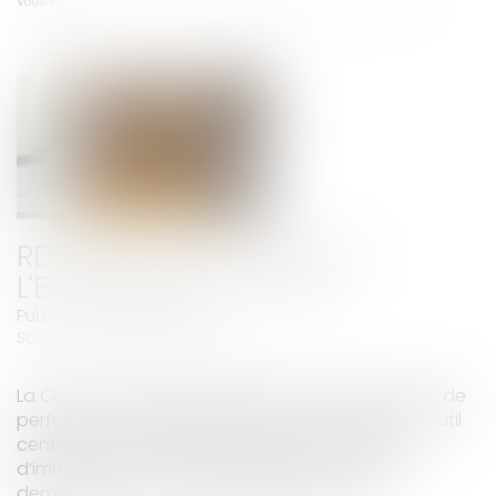
Vous êtes ici :
Accueil
Renforcer la fiabilité et l'encadrement du DPE
RENFORCER LA FIABILITÉ ET
L'ENCADREMENT DU DPE
Publié le :
08/07/2025
Source :
www.actu-juridique.fr
La Cour des comptes confirme que le diagnostic de
performance énergétique (DPE) est devenu un outil
central pour orienter les décisions en matière
d’immobilier et met en lumière les lacunes qui
demeurent en matière de fiabilité du DPE...