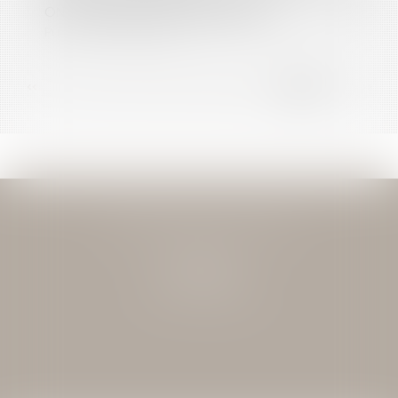
ONT ÉTÉ PUBLIÉS | DOSSIER FAMILIAL
Publié le :
02/12/0002
<<
<
...
176
177
178
179
180
181
182
>
>>
JEAN-DAVID GUEDJ & ASSOCIES
27 Rue Nicolo
75116 PARIS
Tél : 01 40 72 28 28