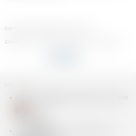
Cet article n'engage que son auteur.
Crédit photo : © SeanPavonePhoto - Fotolia.com
HISTORIQUE
BIENTÔT LA POSSIBILITÉ DE DÉSHÉRITER SES ENFANTS
Publié le :
19/06/2014
CAPSULES NESPRESSO ET CONCURRENCE - LA