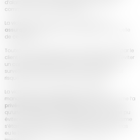
d’alarme faillit à son obligation de résultat et
commet une faute contractuelle.
La victime pourra dès lors, aux côtés de son
assurance
, engager la responsabilité contractuelle
de ce dernier.
Toutefois, en pareille situation, le préjudice subi par le
client ne consiste qu'en une perte de chance d'éviter
un cambriolage, l'installation d'un système de
surveillance n'étant pas de nature à écarter tout
risque d'intrusion dans les lieux protégés
(2)
.
La victime devra dès lors démontrer que le
manquement de l’installateur du système d’alarme l’a
privée d’une chance d’éviter le vol
c’est-à-dire
qu’une intervention correctement réalisée aurait pu
éviter en matière de dommage (exemple : si l’alarme
s’était enclenchée, les cambrioleurs n’auraient pas
eu le temps d’emporter des objets lourds et
imposants..).