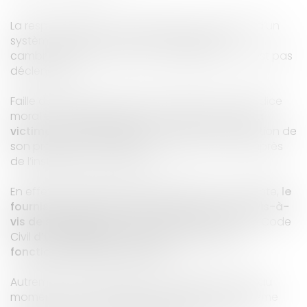
La responsabilité contractuelle du fournisseur d’un
système d’alarme peut être engagée si un
cambriolage est survenu et que l’alarme ne s’est pas
déclenchée.
Faille du système d'alarme: réparation du préjudice
moral et matérielA ce titre, il conviendra, pour la
victime du cambriolage
de demander réparation de
son préjudice aussi bien matériel que moral auprès
de
l’installateur de l’alarme.
En effet, au regard d’une jurisprudence constante,
le
fournisseur d’un système d’alarme est tenu vis-à-
vis de son client
, aux termes de l’article 1147 du Code
Civil
d’une
obligation de résultat tenant au
fonctionnement de l’alarme
(1)
.
Autrement dit, si l’alarme ne se déclenche pas au
moment du cambriolage, l’installateur du système