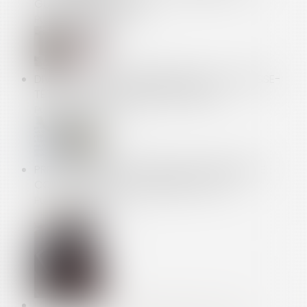
GUERRE DES CAPSULES
Publié le :
20/05/2014
DIVORCE D’UN COUPLE BINATIONAL OU LE CASSE-
TÊTE DES DIVORCES INTERNATIONAUX
Publié le :
19/03/2014
PREUVE DU DÉPÔT DES OBJETS VOLÉS DANS LE
COFFRE-FORT DE SA CHAMBRE D’HÔTEL
Publié le :
25/02/2014
LA RÉPARATION DU PRÉJUDICE SUITE À UN