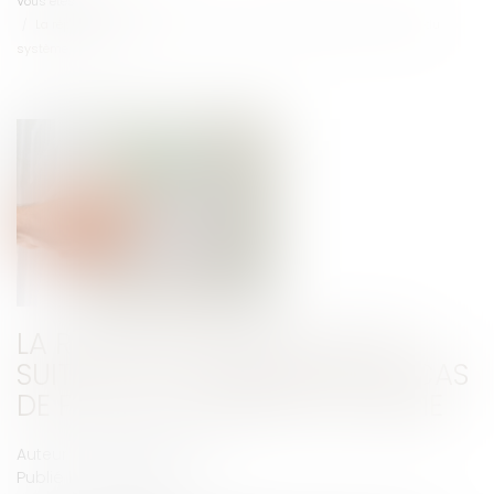
Vous êtes ici :
Accueil
La réparation du préjudice suite à un cambriolage en cas de faille du
système d’alarme
LA RÉPARATION DU PRÉJUDICE
SUITE À UN CAMBRIOLAGE EN CAS
DE FAILLE DU SYSTÈME D’ALARME
Auteur : GUEDJ Jean-David
Publié le :
19/02/2014