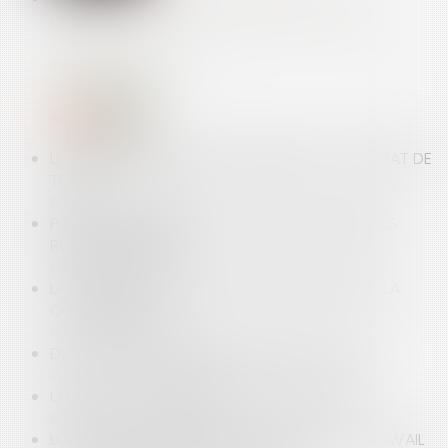
CAMBRIOLAGE EN CAS DE FAILLE DU SYSTÈME
D’ALARME
Publié le :
19/02/2014
LES NOUVELLES RÈGLES APPLICABLES AU CONTRAT DE
TRAVAIL
Publié le :
14/05/2008
PÔLES DE L’INSTRUCTION : ENFIN DES PRÉCISIONS
RÉGLEMENTAIRES!
Publié le :
13/02/2008
LA NOUVELLE LOI POUR LE DÉVELOPPEMENT DE LA
CONCURRENCE
Publié le :
08/02/2008
DU NOUVEAU POUR L'ABUS DE BIENS SOCIAUX
Publié le :
05/02/2008
UN POINT SUR LA RÉFORME FISCALE DE 2007
Publié le :
20/07/2007
LOI TRAVAIL : LES DÉCRETS SUR LE TEMPS DE TRAVAIL