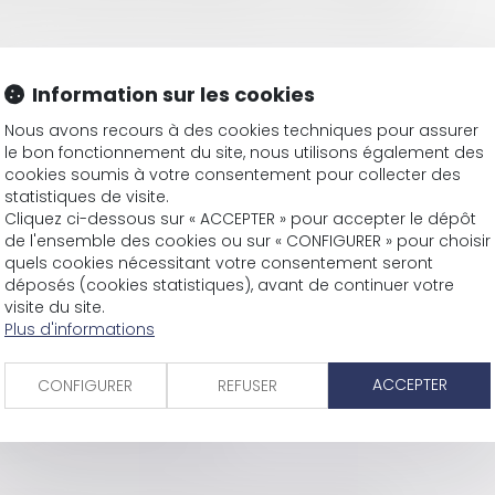
Information sur les cookies
Nous avons recours à des cookies techniques pour assurer
le bon fonctionnement du site, nous utilisons également des
N D’INFORMATION-CONSULTATION DES IRP
cookies soumis à votre consentement pour collecter des
statistiques de visite.
Cliquez ci-dessous sur « ACCEPTER » pour accepter le dépôt
de l'ensemble des cookies ou sur « CONFIGURER » pour choisir
X : MODE D’EMPLOI POUR ÉCHAPPER À LA DISCRIMINATION
quels cookies nécessitant votre consentement seront
déposés (cookies statistiques), avant de continuer votre
visite du site.
Plus d'informations
ONCTIONS DES AGENTS DE L’AUTORITÉ DE LA CONCURRENCE
ACCEPTER
CONFIGURER
REFUSER
IÈRES DE SÉCURITÉ SOCIALE