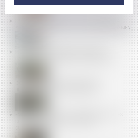
FRAIS PROFESSIONNELS ET ACCUEIL D’UN ANIMAL :
ABSENCE DE JUSTIFICATIFS, PAS DE REMBOURSEMENT
INDEMNITÉS JOURNALIÈRES MATERNITÉ DE
L’ASSURANCE VOLONTAIRE : DES PRÉCISIONS !
CONTRÔLE URSSAF : PRODUCTION DES
JUSTIFICATIFS ET PROCÈS ÉQUITABLE
EMPRUNTS -CRÉDITS À LA CONSOMMATION : LES
RÈGLES ÉVOLUENT POUR PRÉVENIR LE
SURENDETTEMENT