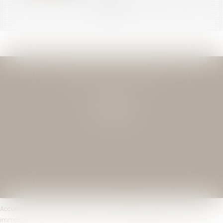
<<
<
...
4
5
6
7
8
9
10
...
>
>>
JEAN-DAVID GUEDJ & ASSOCIES
27 Rue Nicolo
75116 PARIS
Tél : 01 40 72 28 28
Accueil
Le cabinet
L'équipe
Compétences
Transactions
immobilières
Actus
Contact
Mentions légales
Plan du site