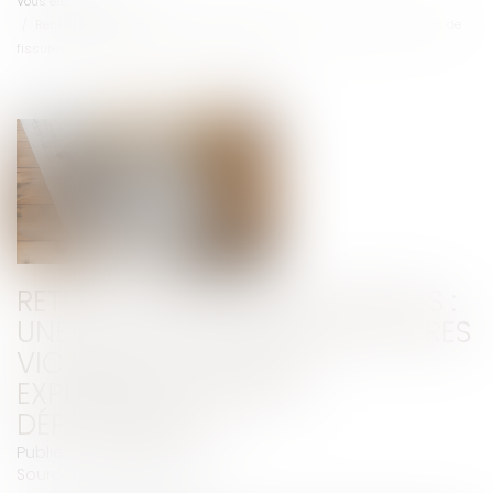
Vous êtes ici :
Accueil
Retrait-gonflement des sols : une aide pour les propriétaires victimes de
fissures expérimentée dans 11 départements
RETRAIT-GONFLEMENT DES SOLS :
UNE AIDE POUR LES PROPRIÉTAIRES
VICTIMES DE FISSURES
EXPÉRIMENTÉE DANS 11
DÉPARTEMENTS
Publié le :
19/09/2025
Source :
www.francebleu.fr