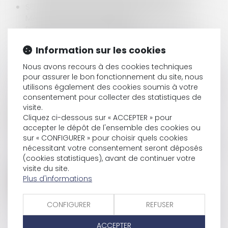
SÉCURITÉ DES ARTICLES VENDUS SUR LES
MARKETPLACES ÉTRANGÈRES : PLUS DE 100 000
PRODUITS RETIRÉS DU MARCHÉ
DIALOGUE SOCIAL ET FORMATION : NOUVELLES
Information sur les cookies
RÈGLES DE VERSEMENT ET DE CONTRÔLE DES
CONTRIBUTIONS CONVENTIONNELLES
Nous avons recours à des cookies techniques
RHINITE ALLERGIQUE ET RECONNAISSANCE DE
pour assurer le bon fonctionnement du site, nous
MALADIE PROFESSIONNELLE : ABSENCE DE LIEN DIRECT
utilisons également des cookies soumis à votre
AVEC L’ACTIVITÉ DE L’EMPLOYÉ
consentement pour collecter des statistiques de
visite.
Cliquez ci-dessous sur « ACCEPTER » pour
accepter le dépôt de l'ensemble des cookies ou
SOUS-TRAITANCE ET GARANTIE DE PAIEMENT : LA
sur « CONFIGURER » pour choisir quels cookies
COUR DE CASSATION CONFIRME LA RESPONSABILITÉ
nécessitant votre consentement seront déposés
(cookies statistiques), avant de continuer votre
DU DIRIGEANT DE DROIT
visite du site.
Plus d'informations
ABUS DE POSITION DOMINANTE PAR GOOGLE DANS
CONFIGURER
REFUSER
LE DOMAINE DE LA PUBLICITÉ EN LIGNE : 2,95
MILLIARDS D'EUROS D'AMENDE - ACTU-JURIDIQUE
ACCEPTER