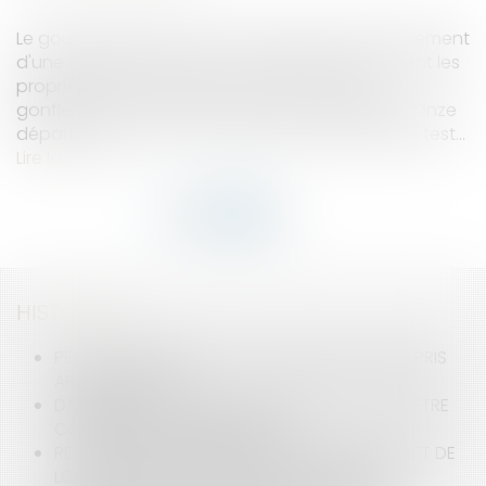
Le gouvernement a annoncé dimanche le lancement
d'une expérimentation pour aider financièrement les
propriétaires d'habitations affectées par le
gonflement et la contraction des sols argileux. Onze
départements sont concernés par cette phase test...
Lire la suite
HISTORIQUE
PEUT-ON REPORTER SES CONGÉS PAYÉS NON PRIS
APRÈS LE 31 MAI ?
DANS QUELS CAS UNE RUPTURE DE CDD PEUT ÊTRE
CONSIDÉRÉE COMME ABUSIVE ?
RELANCE DE L’IMMOBILIER : UN NOUVEAU PROJET DE
LOI « LOGEMENT » ATTENDU POUR L’ÉTÉ 2026