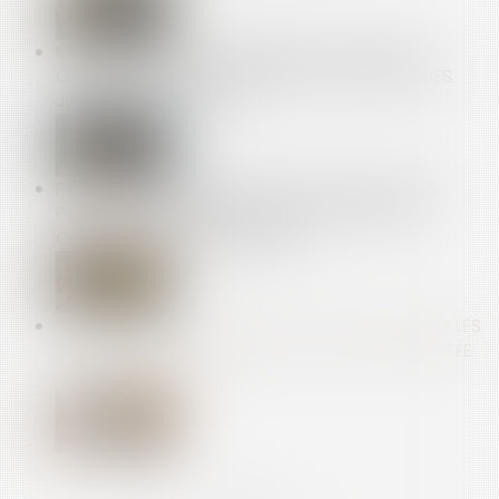
MALADIE PENDANT LES CONGÉS : LA COUR DE
CASSATION CONSACRE LE DROIT AU REPORT DES
JOURS DE CONGÉ PAYÉ
PETITS PROFESSIONNELS : VOUS AVEZ 14 JOURS
POUR VOUS RÉTRACTER EN CAS DE CONTRAT
CONCLU HORS ÉTABLISSEMENT
RETRAIT-GONFLEMENT DES SOLS : UNE AIDE POUR LES
PROPRIÉTAIRES VICTIMES DE FISSURES EXPÉRIMENTÉE
DANS 11 DÉPARTEMENTS