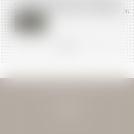
D'ÉLECTROMÉNAGERS POURRONT FORMULER DES
DEMANDES DE RESCRIT AUPRÈS DE L'ADMINISTRATION
<<
<
...
139
140
141
142
143
144
145
...
>
>>
JEAN-DAVID GUEDJ & ASSOCIES
27 Rue Nicolo
75116 PARIS
Tél : 01 40 72 28 28