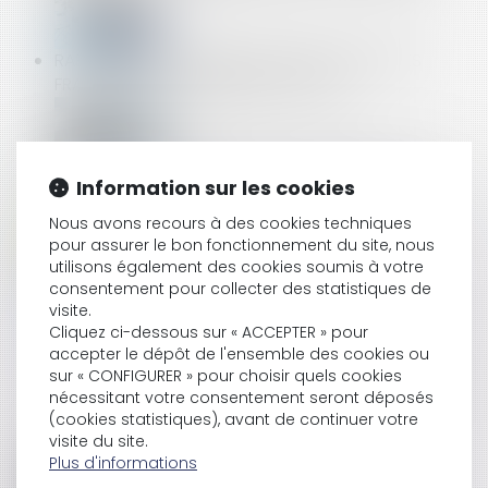
RAPPEL SUR LES RISQUES ENCOURUS POUR DES
FRAUDES AUX ORGANISMES SOCIAUX
LOI ELAN : VERS UN MEILLEUR ENCADREMENT DES
Information sur les cookies
MEUBLÉS DE TOURISME
Nous avons recours à des cookies techniques
pour assurer le bon fonctionnement du site, nous
utilisons également des cookies soumis à votre
QUID SUR LE DÉLAI DE CARENCE
consentement pour collecter des statistiques de
visite.
Cliquez ci-dessous sur « ACCEPTER » pour
accepter le dépôt de l'ensemble des cookies ou
UFC QUE CHOISIR PROPOSE DE PROLONGER LA
sur « CONFIGURER » pour choisir quels cookies
GARANTIE LÉGALE DE CONFORMITÉ, POUR LUTTER
nécessitant votre consentement seront déposés
CONTRE L'OBSOLESCENCE PROGRAMMÉE DES
(cookies statistiques), avant de continuer votre
PRODUITS HIGH TECH
visite du site.
Plus d'informations