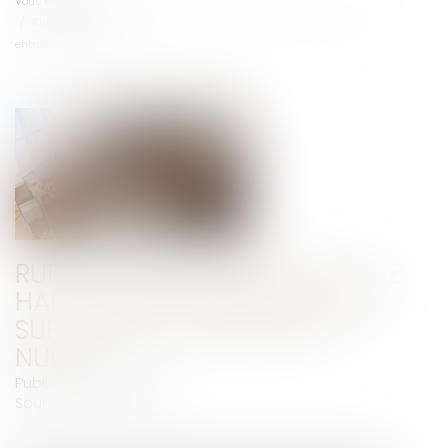
Vous êtes ici :
Accueil
Rupture conventionnelle : le harcèlement moral seul ne suffit pas à
entraîner la nullité
RUPTURE CONVENTIONNELLE : LE
HARCÈLEMENT MORAL SEUL NE
SUFFIT PAS À ENTRAÎNER LA
NULLITÉ
Publié le :
26/02/2019
Source :
www.efl.fr