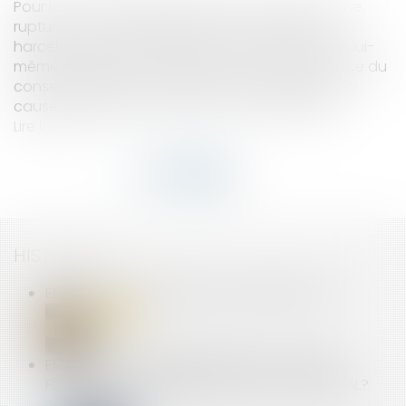
Pour la Cour de cassation, le fait de conclure une
rupture conventionnelle dans un contexte de
harcèlement moral du salarié n’entraîne pas en lui-
même la nullité de la rupture. En effet, seuls le vice du
consentement et la fraude peuvent remettre en
cause la validé de la rupture conventionnelle...
Lire la suite
HISTORIQUE
ERREUR SUR LA HAUTEUR DE CONSTRUCTION
EMPLOYEUR : COMMENT GÉRER LE CONGÉ DE
FORMATION ÉCONOMIQUE, SOCIAL ET SYNDICAL?