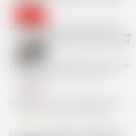
CONTESTÉES
LE COMMANDEMENT DE PAYER EN MATIÈRE DE
LOYERS IMPAYÉS, REQUIERT LE RESPECT DE MENTIONS
OBLIGATOIRES SOUS PEINE D'ÊTRE FRAPPÉ DE NULLITÉ
EGALITÉ SALARIALE HOMME/FEMME : L'INSPECTION DU
TRAVAIL VA RENFORCER SES CONTRÔLES ET
SANCTIONNER
ACCIDENT DE TRAVAIL ET CDD REQUALIFIÉ EN CDI :
ANNULATION PAR LA COUR DE CASSATION
GARANTIES COMMERCIALES : LES DISTRIBUTEURS