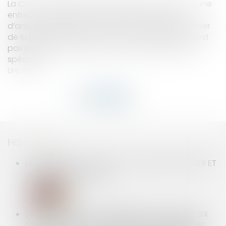
La Cour de cassation rappelle que les salariés d’une
entreprise remplissant l’éventuelle condition
d’ancienneté fixée dans l’accord doivent bénéficier
de la participation, même si leur rémunération n’est
pas prise en compte pour le calcul de la réserve
spéciale...
Lire la suite
HISTORIQUE
LIVREUR SANS VOITURE : PAS DE SALAIRE À VERSER ET
LICENCIEMENT POSSIBLE
L'AUTORITÉ DE LA CONCURRENCE SANCTIONNE SIX
FABRICANTS D'ÉLECTROMÉNAGER, PARMI LES PLUS