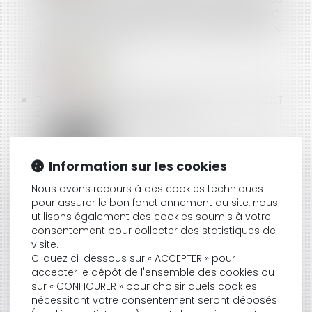
IMPORTANTS DU SECTEUR, À HAUTEUR DE189 M€
POUR S'ÊTRE, NOTAMMENT, CONCERTÉS SUR DES
HAUSSES DE PRIX.
FIN DE LA SOLIDARITÉ AVEC LE CONJOINT VIOLENT
POUR LE PAIEMENT DES LOYERS
Information sur les cookies
QUAND LA MODIFICATION DES HORAIRES TOUCHE UN
ÉLÉMENT DE RÉMUNÉRATION
Nous avons recours à des cookies techniques
pour assurer le bon fonctionnement du site, nous
utilisons également des cookies soumis à votre
consentement pour collecter des statistiques de
ERADICATION DE L'AMIANTE : LE PLAN DU
visite.
GOUVERNEMENT
Cliquez ci-dessous sur « ACCEPTER » pour
accepter le dépôt de l'ensemble des cookies ou
sur « CONFIGURER » pour choisir quels cookies
nécessitant votre consentement seront déposés
LES HEURES SUPPLÉMENTAIRES RENDUES NÉCESSAIRES