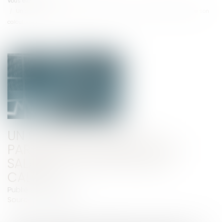
Vous êtes ici :
Accueil
Un salarié a droit à la participation, même si son salaire est exclu de son
calcul
UN SALARIÉ A DROIT À LA
PARTICIPATION, MÊME SI SON
SALAIRE EST EXCLU DE SON
CALCUL
Publié le :
19/12/2018
Source :
www.efl.fr