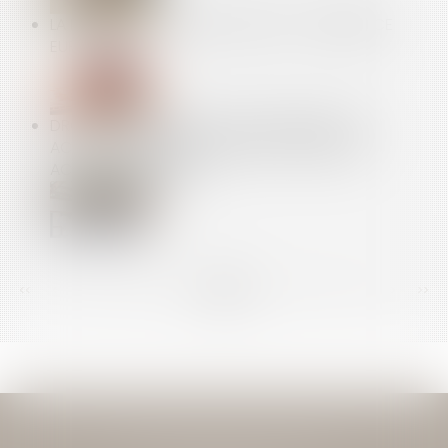
LA FIN DU GÉOBLOCAGE DANS LE E-COMMERCE
EUROPÉEN
DROIT ET ARTISANS : POUR L'ASSURANCE, LES
ACTIVITÉS DÉCLARÉES DOIVENT COLLER AUX
ACTIVITÉS EXERCÉES
<<
<
...
142
143
144
145
146
147
148
...
>
>>
JEAN-DAVID GUEDJ & ASSOCIES