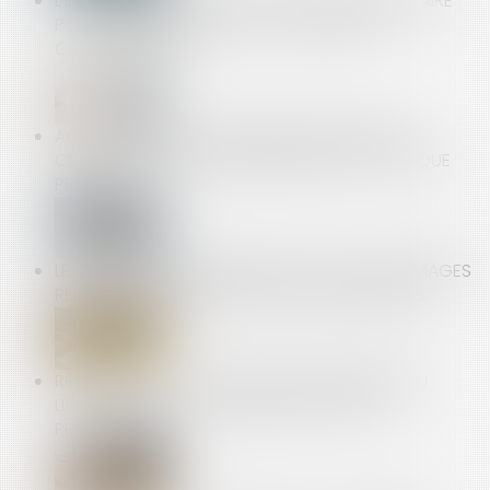
L'INSCRIPTION AU RCS PAS TOUJOURS NÉCESSAIRE
POUR REVENDIQUER LE STATUT DES BAUX
COMMERCIAUX
AGIRC-ARRCO : LES COMPTES DES RETRAITES
COMPLÉMENTAIRES SE REDRESSENT PLUS VITE QUE
PRÉVU
LE CONSTRUCTEUR NE RÉPOND PAS DES DOMMAGES
RELATIFS AUX TRAVAUX QU’IL N’A PAS EXÉCUTÉS
RÉINTÉGRATION À LA SUITE DE L’ANNULATION DU
LICENCIEMENT : DE LA PRIMAUTÉ DU STATUT
PROTECTEUR