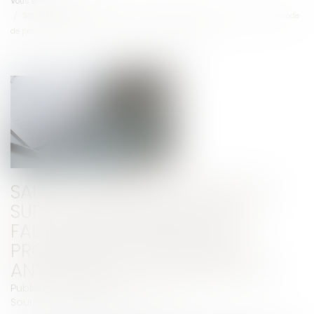
Vous êtes ici :
Accueil
Salarié protégé : précisions sur le licenciement pour faute après la période
de protection sur des faits antérieurs à son expiration
SALARIÉ PROTÉGÉ : PRÉCISIONS
SUR LE LICENCIEMENT POUR
FAUTE APRÈS LA PÉRIODE DE
PROTECTION SUR DES FAITS
ANTÉRIEURS À SON EXPIRATION
Publié le :
08/03/2022
Source :
www.editions-legislatives.fr