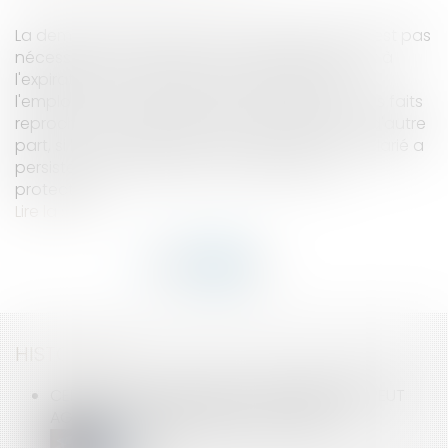
La demande d'autorisation de licenciement n'est pas
nécessaire si d'une part, c'est postérieurement à
l'expiration de la période de protection que
l'employeur a eu une exacte connaissance des faits
reprochés au salarié durant cette période et, d'autre
part, si le comportement fautif reproché au salarié a
persisté après l'expiration de la période de
protection.
Lire la suite
HISTORIQUE
CELUI QUI A LA QUALITÉ DE COPROPRIÉTAIRE PEUT
AGIR EN NULLITÉ DU MANDAT DE SYNDIC