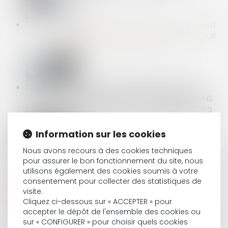
SALARIÉ PROTÉGÉ : PRÉCISIONS SUR LE LICENCIEMENT
POUR FAUTE APRÈS LA PÉRIODE DE PROTECTION SUR
DES FAITS ANTÉRIEURS À SON EXPIRATION
DANS LE CADRE D’UNE PROCÉDURE NÉGOCIÉE,
L’AUTORITÉ INFLIGE UNE SANCTION DE 300 MILLIONS
D’EUROS À L’ENCONTRE D’EDF, ET PLUSIEURS DE SES
FILIALES
Information sur les cookies
Nous avons recours à des cookies techniques
CONGÉ D’ADOPTION : LES MODALITÉS DE RECOURS
pour assurer le bon fonctionnement du site, nous
utilisons également des cookies soumis à votre
AU CONGÉ SONT ASSOUPLIES
consentement pour collecter des statistiques de
visite.
Cliquez ci-dessous sur « ACCEPTER » pour
accepter le dépôt de l'ensemble des cookies ou
CDD DE REMPLACEMENT À TERME PRÉCIS : IL DOIT
sur « CONFIGURER » pour choisir quels cookies
ALLER JUSQU'À SON TERME, MÊME SI LE SALARIÉ