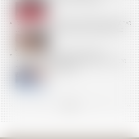
IRRÉGULARITÉ DU CONGÉ POUR REPRISE DÉLIVRÉ PAR
LE NU-PROPRIÉTAIRE AU PROFIT DE SA BELLE-FILLE
CALCUL DES IJ MALADIE-MATERNITÉ DES
INDÉPENDANTS : LES REVENUS D’ACTIVITÉ DE 2020
PEUVENT ÊTRE NEUTRALISÉS
<<
<
...
83
84
85
86
87
88
89
...
>
>>