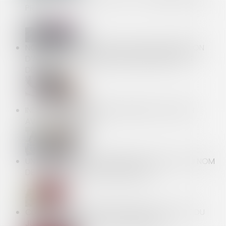
PRIMES ?
NON CONTESTÉE DANS LES 2 MOIS, UNE DÉCISION
D’AG DE COPROPRIÉTÉ, MÊME IRRÉGULIÈRE, EST
DÉFINITIVE
INDEX DE L’ÉGALITÉ PROFESSIONNELLE À PUBLIER
AVANT LE 1ER MARS
UN SALARIÉ PEUT-IL REFUSER UNE MUTATION AU NOM
DE SES CONVICTIONS RELIGIEUSES ?
CLAUSE DE MÉDIATION OBLIGATOIRE : L’OFFICE DU
JUGE À L’ÉPREUVE D’UN ABUS PRÉSUMÉ