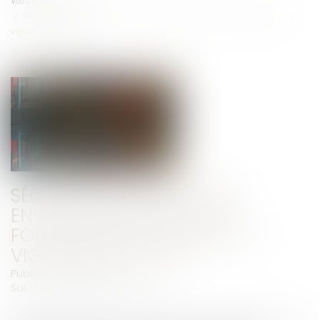
Vous êtes ici :
Accueil
Sécurité et allégations environnementales des fournitures scolaires : la
vigilance s’impose
SÉCURITÉ ET ALLÉGATIONS
ENVIRONNEMENTALES DES
FOURNITURES SCOLAIRES : LA
VIGILANCE S’IMPOSE
Publié le :
01/09/2025
Source :
www.economie.gouv.fr