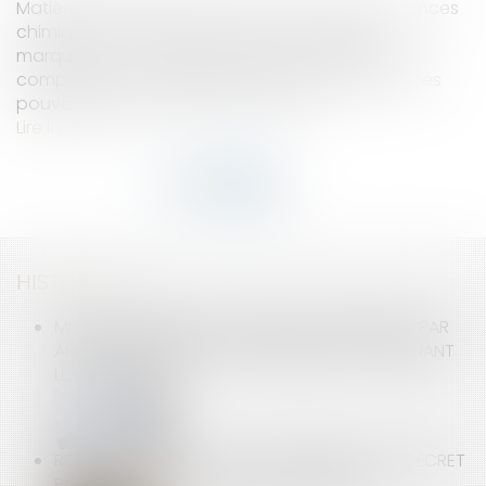
Matières plastiques, caoutchouc, métal, substances
chimiques… Les fournitures scolaires (stylos,
marqueurs, correcteurs, gommes, colles) sont
composées de matériaux divers et de substances
pouvant être nocives pour la santé...
Lire la suite
HISTORIQUE
MISE EN DEMEURE D'UN BAILLEUR COMMERCIAL PAR
ARRÊTÉ DE PÉRIL GRAVE ET IMMINENT CONCERNANT
LE LOCAL LOUÉ
REGISTRE NATIONAL DES COPROPRIÉTÉS : UN DÉCRET
POUR PRÉCISER LES DONNÉES À DÉCLARER