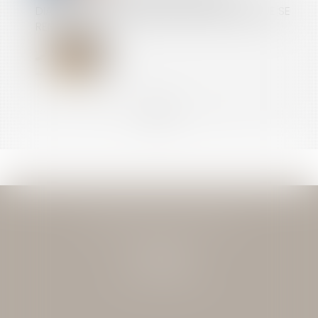
DIAGNOSTICS DE PERFORMANCE ÉNERGÉTIQUE SE
RENFORCE
<<
<
...
6
7
8
9
10
11
12
...
>
>>
JEAN-DAVID GUEDJ & ASSOCIES
27 Rue Nicolo
75116 PARIS
Tél : 01 40 72 28 28