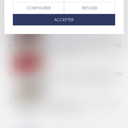
CONFIGURER
REFUSER
LUTTE CONTRE LES ACCIDENTS DU TRAVAIL GRAVES
ACCEPTER
ET MORTELS : DU NOUVEAU !
ARRÊT DE TRAVAIL : LE NOUVEAU FORMULAIRE PAPIER
SÉCURISÉ DEVIENT OBLIGATOIRE
ENCADREMENT DES LOYERS DES BAUX D’HABITATION :
PROLONGATION DU DISPOSITIF JUSQU’EN 2026
TEMPS PARTIEL THÉRAPEUTIQUE : L’ATTESTATION DE
SALAIRE EST TOUJOURS REQUISE !