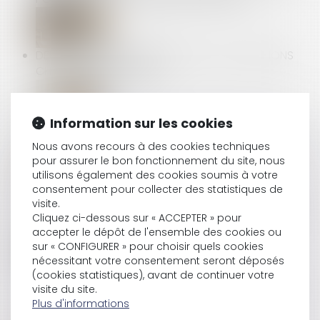
DEUX CDI REFUSÉS APRÈS UN CDD = ALLOCATIONS
CHÔMAGE SUPPRIMÉES !
Information sur les cookies
RESPECT DU DROIT DU TRAVAIL PAR LES PLATES-
FORMES DE VTC ET LOYAUTÉ DE LA CONCURRENCE
Nous avons recours à des cookies techniques
pour assurer le bon fonctionnement du site, nous
utilisons également des cookies soumis à votre
consentement pour collecter des statistiques de
NOUVELLE NOMENCLATURE DES PRIX DE VENTE AU
visite.
DÉTAIL DES TABACS MANUFACTURÉS EN FRANCE !
Cliquez ci-dessous sur « ACCEPTER » pour
accepter le dépôt de l'ensemble des cookies ou
sur « CONFIGURER » pour choisir quels cookies
nécessitant votre consentement seront déposés
LA POMPE À CHALEUR AYANT NÉCESSITÉ DES
(cookies statistiques), avant de continuer votre
TRAVAUX MODESTES N’EST PAS UN OUVRAGE AU
visite du site.
SENS DE L’ARTICLE 1792 DU CODE CIVIL !
Plus d'informations