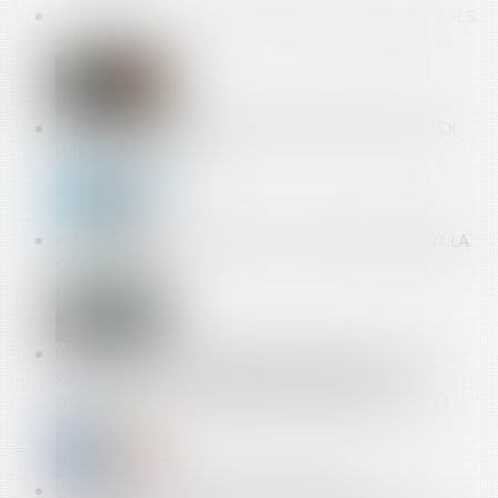
SÉCURITÉ ET ALLÉGATIONS ENVIRONNEMENTALES DES
FOURNITURES SCOLAIRES : LA VIGILANCE S’IMPOSE
PUBLICATION DU DÉCRET D'APPLICATION DE LA LOI
HABITAT DÉGRADÉ
PUIS-JE PORTER UN SHORT AU TRAVAIL PENDANT LA
CANICULE ?
REFUS D’EMBARQUEMENT, D’ANNULATION OU DE
RETARD DE VOL : DERNIÈRES NOUVEAUTÉS
CONCERNANT LA PROCÉDURE D’INDEMNISATION !
DPE : LA LUTTE CONTRE LA FRAUDE AUX