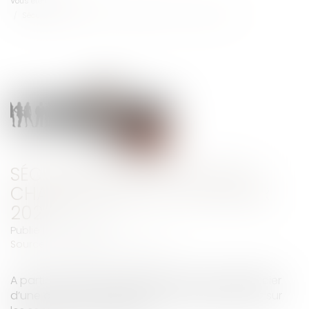
Vous êtes ici :
Accueil
Sécurité sociale : tous les changements au 1er janvier 2022
SÉCURITÉ SOCIALE : TOUS LES
CHANGEMENTS AU 1ER JANVIER
2022
Publié le :
12/01/2022
Source :
solidarites-sante.gouv.fr
A partir de 2022, les particuliers pourront bénéficier
d’une avance immédiate de leur crédit d’impôt sur