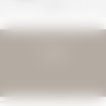
<<
<
...
85
86
87
88
89
90
91
...
>
>>
JEAN-DAVID GUEDJ & ASSOCIES
27 Rue Nicolo
75116 PARIS
Tél : 01 40 72 28 28
Accueil
Le cabinet
L'équipe
Compétences
Transactions