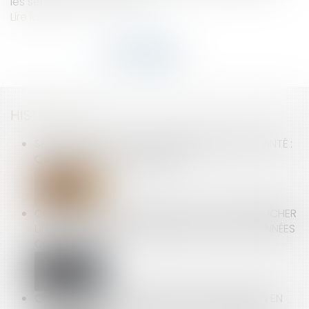
les services à la personne...
Lire la suite
HISTORIQUE
SÉCURITÉ SOCIALE ET COMPLÉMENTAIRES DE SANTÉ :
QUELLES PISTES DE RÉFORME ?
CONVENTIONS COLLECTIVES : PEUT-ON EMBAUCHER
UN SALARIÉ EN CDD SAISONNIERS DURANT 37 ANNÉES
CONSÉCUTIVES ?
CCMI : PAS DE DÉMOLITION-RECONSTRUCTION EN