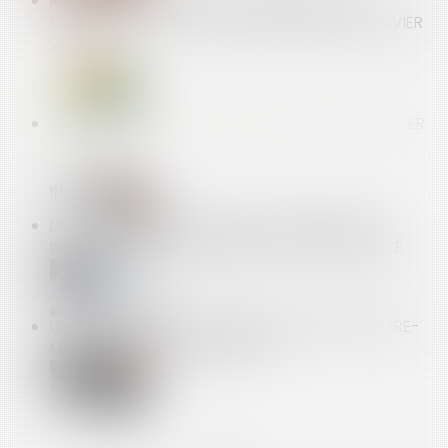
RÉGLEMENTATION TECHNIQUE & DROIT DE LA
CONSTRUCTION : CE QUI A CHANGÉ AU 1ER JANVIER
2022
SÉCURITÉ SOCIALE : TOUS LES CHANGEMENTS AU 1ER
JANVIER 2022
DÉLAI DE PRESCRIPTION EN CAS D’INFRACTION
ININTERROMPUE AU RÈGLEMENT DE COPROPRIÉTÉ
UN DÉCRET PERMET L’ENTRÉE EN VIGUEUR DU TITRE-
MOBILITÉS LE 1ER JANVIER 2022