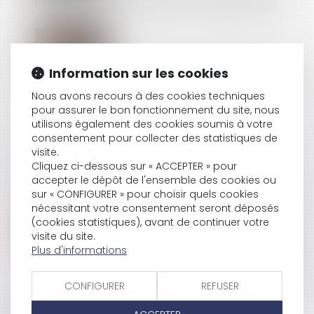
L’ABSENCE DE GRAVITÉ DES NON-CONFORMITÉS
CONSTATÉES
Information sur les cookies
POUR RAPPEL : LES MONTANTS MAXIMAUX DU BARÈME
MACRON SONT DES MONTANTS BRUTS
Nous avons recours à des cookies techniques
pour assurer le bon fonctionnement du site, nous
utilisons également des cookies soumis à votre
consentement pour collecter des statistiques de
SOLDES : NE VOUS FAITES PAS AVOIR !
visite.
Cliquez ci-dessous sur « ACCEPTER » pour
accepter le dépôt de l'ensemble des cookies ou
sur « CONFIGURER » pour choisir quels cookies
RETRAITE : DE NOUVELLES DISPOSITIONS POUR 2022
nécessitant votre consentement seront déposés
(cookies statistiques), avant de continuer votre
visite du site.
Plus d'informations
LE RAPPORT D’EXPERTISE JUDICIAIRE EST OPPOSABLE
AU CONSTRUCTEUR QUI N’EN DEMANDE PAS LA
CONFIGURER
REFUSER
NULLITÉ