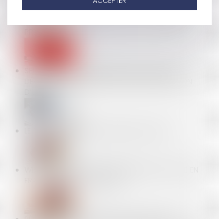
ACCEPTER
RUPTURE DE LA PÉRIODE D’ESSAI : QUEL DÉLAI DE
PRÉVENANCE ?
SEULS LES COPROPRIÉTAIRES OPPOSANTS OU
DÉFAILLANTS PEUVENT SOLLICITER L’ANNULATION
D’UNE AG
LE TITRE-MOBILITÉ EST ENFIN SUR LA ROUTE
WISH RESTE EXCLU DES RECHERCHES GOOGLE EN
FRANCE, L’APPEL EST REFUSÉ