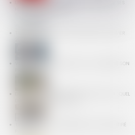
UN CADRE PEUT AVOIR DROIT AU PAIEMENT DE SES
HEURES SUPPLÉMENTAIRES
TRANSFORMATION DU RSI À PARTIR DU 1ER JANVIER
2019
VOTRE LOCATAIRE A ÉTÉ MUTÉ : PEUT-IL RÉDUIRE SON
PRÉAVIS ?
DÉSORDRE APRÈS LA RÉCEPTION DES TRAVAUX : QUEL
DÉLAI POUR AGIR EN JUSTICE ?
TRANSACTION : LE LICENCIEMENT DOIT ÊTRE NOTIFIÉ
PAR LETTRE