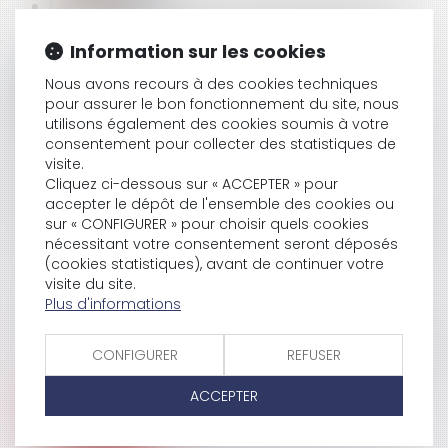
LA CONSTRUCTION D’UNE MAISON INDIVIDUELLE
N’EST PAS GARANTIE SI CETTE ACTIVITÉ N’A PAS ÉTÉ
Information sur les cookies
DÉCLARÉE
Nous avons recours à des cookies techniques
pour assurer le bon fonctionnement du site, nous
utilisons également des cookies soumis à votre
LE LOCATAIRE DOIT IL COMMUNIQUER SA NOUVELLE
consentement pour collecter des statistiques de
ADRESSE AU BAILLEUR LORS DE SON DÉPART ?
visite.
Cliquez ci-dessous sur « ACCEPTER » pour
accepter le dépôt de l'ensemble des cookies ou
sur « CONFIGURER » pour choisir quels cookies
DISSIMULER UN CUMUL D’EMPLOIS PEUT JUSTIFIER UN
nécessitant votre consentement seront déposés
LICENCIEMENT POUR FAUTE GRAVE
(cookies statistiques), avant de continuer votre
visite du site.
Plus d'informations
AUTORITÉ DE LA CONCURRENCE : PAS DE CRITÈRES
LÉGAUX POUR FIXER LE MONTANT DE LA SANCTION EN
CONFIGURER
REFUSER
CAS DE NON-RESPECT D’ENGAGEMENTS
ACCEPTER