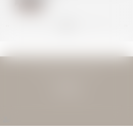
<<
<
...
144
145
146
147
148
149
150
...
>
>>
JEAN-DAVID GUEDJ & ASSOCIES
27 Rue Nicolo
75116 PARIS
Tél : 01 40 72 28 28