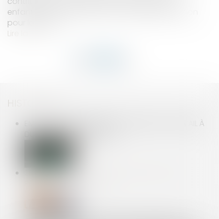
contribution à l’entretien et à l’éducation des
enfants, prévoit le projet de loi de programmation
pour la justice...
Lire la suite
HISTORIQUE
EMBAUCHER UN SALARIÉ EN CONTRAT DE TRAVAIL À
DURÉE DÉTERMINÉE (CDD)
SÉPARATION : LES CAF POURRONT RÉVISER LES
PENSIONS ALIMENTAIRES