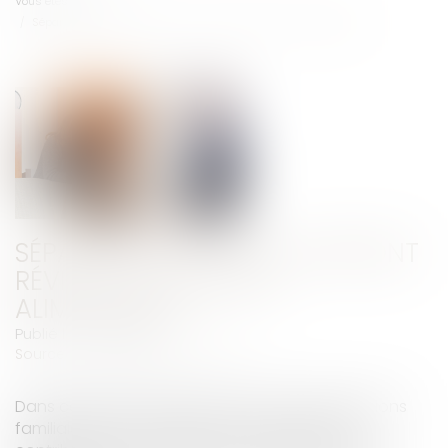
Vous êtes ici :
Accueil
Séparation : les CAF pourront réviser les pensions alimentaires
SÉPARATION : LES CAF POURRONT
RÉVISER LES PENSIONS
ALIMENTAIRES
Publié le :
21/11/2018
Source :
www.dossierfamilial.com
Dans certaines situations, les caisses d’allocations
familiales pourront modifier le montant de la