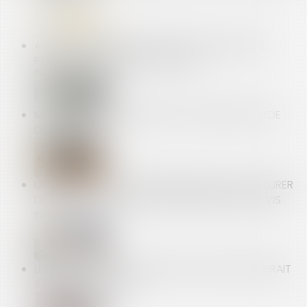
AIRBNB ASSIGNÉ EN JUSTICE PAR LES HÔTELIERS
POUR «CONCURRENCE DÉLOYALE»
MANQUEMENT DU BAILLEUR À SON OBLIGATION DE
DÉLIVRANCE
UNE ENTREPRISE DE CONSTRUCTION PEUT FACTURER
DES FRAIS QUI N'ÉTAIENT PAS PRÉVUS PAR LE DEVIS
INITIAL
LE PLAFOND DE LA SÉCURITÉ SOCIALE 2019 POURRAIT
S'ÉLEVER À 40 524 €