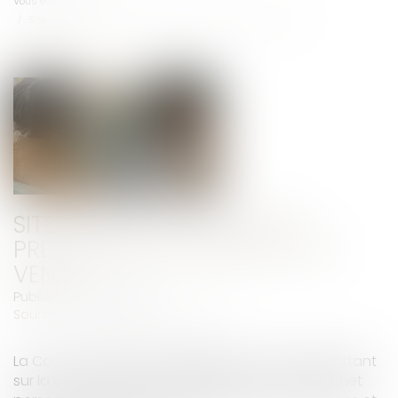
Vous êtes ici :
Accueil
Site internet sur mesure : prestation de services, pas vente
SITE INTERNET SUR MESURE :
PRESTATION DE SERVICES, PAS
VENTE
Publié le :
08/06/2026
Source :
www.lemag-juridique.com
La Cour de cassation rappelle qu’un contrat portant
sur la conception et la réalisation d’un site internet