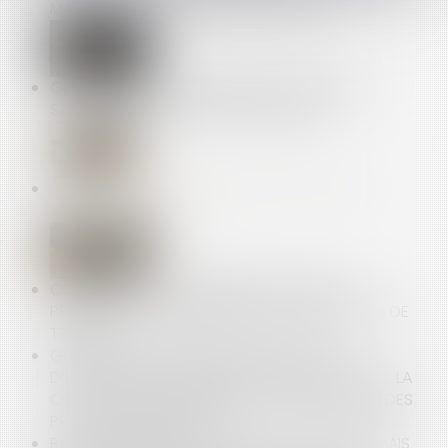
MATIÈRE DE DÉVELOPPEMENT DURABLE
GROUPEMENTS D’EMPLOYEURS ET PORTAGE
SALARIAL : DES DÉMARCHES SIMPLIFIÉES
SITE INTERNET SUR MESURE : PRESTATION DE
SERVICES, PAS VENTE
CONSTRUCTION : ÉLIGIBILITÉ AU FONDS DE
PRÉVENTION DU PHÉNOMÈNE DE MOUVEMENTS DE
TERRAIN
GESTION DES PÉNURIES, CONTRÔLE DES
DISTRIBUTEURS ET DÉPENDANCE ÉCONOMIQUE : LA
COUR DE CASSATION DURCIT L’APPRÉCIATION DES
PRATIQUES VERTICALES !
BAUX COMMERCIAUX : VOUS POUVEZ DÉSORMAIS