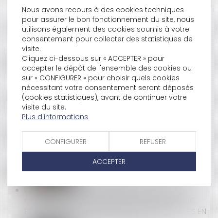
Nous avons recours à des cookies techniques
pour assurer le bon fonctionnement du site, nous
utilisons également des cookies soumis à votre
LA CONTESTATION D’UN REDRESSEMENT N’IMPOSE
consentement pour collecter des statistiques de
PLUS L’APPEL EN CAUSE DU DIRIGEANT CONCERNÉ
visite.
Cliquez ci-dessous sur « ACCEPTER » pour
accepter le dépôt de l'ensemble des cookies ou
sur « CONFIGURER » pour choisir quels cookies
ASSURANCE DOMMAGES-OUVRAGE : LA
nécessitant votre consentement seront déposés
RESPONSABILITÉ CONTRACTUELLE DE DROIT
(cookies statistiques), avant de continuer votre
COMMUN ÉCARTÉE
visite du site.
Plus d'informations
REPRÉSENTANT DE SECTION SYNDICALE : LA
CONFIGURER
REFUSER
PROTECTION NE RENAÎT PAS APRÈS RÉINTÉGRATION
ACCEPTER
L'AUTORITÉ DE LA CONCURRENCE LANCE UNE
CONSULTATION PUBLIQUE DANS LE CADRE D’UNE
ÉTUDE RELATIVE AUX ORIENTATIONS INFORMELLES EN