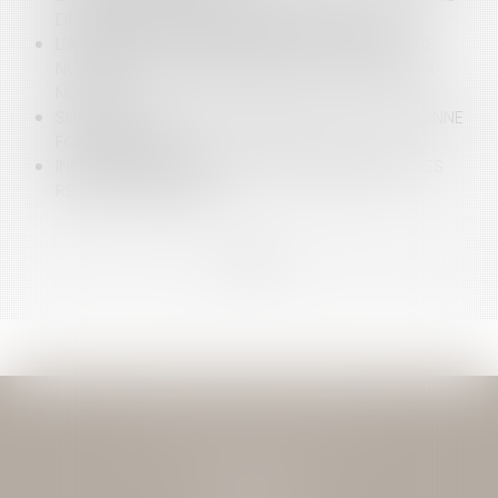
DEMANDER LA MENSUALISATION DU LOYER
L’ABSENCE DE VALEUR PROBANTE D’UN ACTE DE
NOTORIÉTÉ ACQUISITIVE NE PEUT ENTRAÎNER SA
NULLITÉ
SURENDETTEMENT : EXAMEN DISTINCT DE LA BONNE
FOI DES ÉPOUX
INCAPACITÉ PERMANENTE PROFESSIONNELLE : LES
RÈGLES CHANGENT !
<<
<
...
2
3
4
5
6
7
8
...
>
>>
JEAN-DAVID GUEDJ & ASSOCIES
27 Rue Nicolo