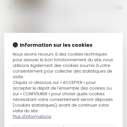
CLAUSE D’INDEXATION ILLICITE : SEULE LA STIPULATION
PROHIBÉE PEUT ÊTRE ÉCARTÉE
PRÊTS À TAUX ZÉRO : DES PRÉCISIONS POUR LES
NOUVEAUX
Information sur les cookies
Nous avons recours à des cookies techniques
pour assurer le bon fonctionnement du site, nous
DES SUBVENTIONS POUR PRÉVENIR LES ACCIDENTS
utilisons également des cookies soumis à votre
DU TRAVAIL ET LES MALADIES PROFESSIONNELLES
consentement pour collecter des statistiques de
visite.
Cliquez ci-dessous sur « ACCEPTER » pour
accepter le dépôt de l'ensemble des cookies ou
CONSTRUCTION ET LOGEMENT : LES PERMIS DE
sur « CONFIGURER » pour choisir quels cookies
nécessitant votre consentement seront déposés
CONSTRUIRE DÉLIVRÉS ENTRE 2021 ET 2024
(cookies statistiques), avant de continuer votre
PROLONGÉS PAR UN NOUVEAU DÉCRET
visite du site.
Plus d'informations