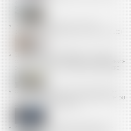
SOCIALE
LES RESTRICTIONS LIÉES AU COVID-19 NE
CONSTITUENT PAS UNE PERTE DE LA CHOSE LOUÉE !
CLAUSE DE NON-CONCURRENCE : LA COUR DE
CASSATION RAPPELLE L’EXIGENCE DE TRANSPARENCE
DANS LE CALCUL DE LA CONTREPARTIE FINANCIÈRE
CONCURRENCE DÉLOYALE : ARTICULATION ENTRE
L’ARTICLE 1240 DU CODE CIVIL ET L’ARTICLE L. 121-1 DU
CODE DE LA CONSOMMATION !
ASTREINTE OU TEMPS DE TRAVAIL EFFECTIF ? LA