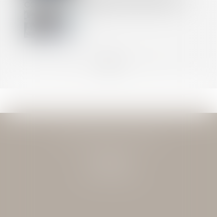
COUR IMPOSE UNE ANALYSE AU CAS PAR CAS
<<
<
...
12
13
14
15
16
17
18
...
>
>>
JEAN-DAVID GUEDJ & ASSOCIES
27 Rue Nicolo
75116 PARIS
Tél : 01 40 72 28 28