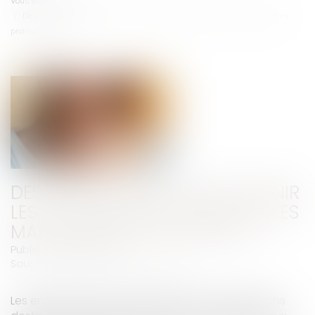
Vous êtes ici :
Accueil
Des subventions pour prévenir les accidents du travail et les maladies
professionnelles
DES SUBVENTIONS POUR PRÉVENIR
LES ACCIDENTS DU TRAVAIL ET LES
MALADIES PROFESSIONNELLES
Publié le :
06/06/2025
Source :
cabinet-rs.expert-infos.com
Les entreprises peuvent bénéficier de subventions