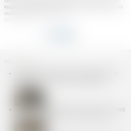
destinées à réduire l’exposition des travailleurs aux
risques professionnels comme les risques chimiques
ou les risques ergonomiques...
Lire la suite
HISTORIQUE
DERNIÈRES PRÉCISIONS SUR L’EFFACEMENT PARTIEL
DES DETTES ET LE DEVENIR DE LA RÉSIDENCE
PRINCIPALE
HEURES SUPPLÉMENTAIRES ET FAUTE GRAVE : DOUBLE
RAPPEL À L’ORDRE DE LA COUR DE CASSATION