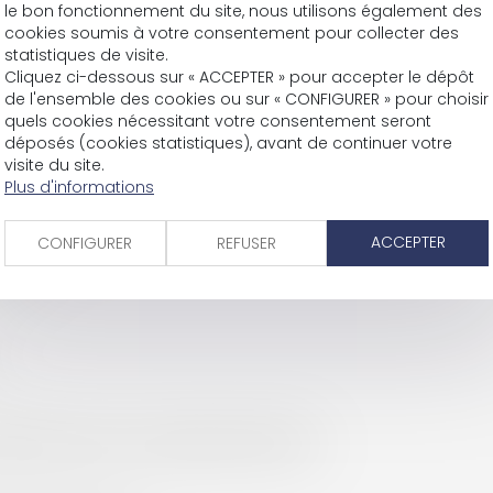
le bon fonctionnement du site, nous utilisons également des
cookies soumis à votre consentement pour collecter des
statistiques de visite.
E
Cliquez ci-dessous sur « ACCEPTER » pour accepter le dépôt
de l'ensemble des cookies ou sur « CONFIGURER » pour choisir
quels cookies nécessitant votre consentement seront
déposés (cookies statistiques), avant de continuer votre
 UNE VOITURE DE FONCTION, EST DÉBOUTÉ EN APPEL
visite du site.
Plus d'informations
ACCEPTER
CONFIGURER
REFUSER
EUT COÛTER CHER
GNER
RISATION DU DOL DU BUREAU D’ÉTUDES