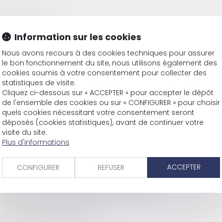
VIS DE LA CJUE
Information sur les cookies
Nous avons recours à des cookies techniques pour assurer
S COMMERCIAUX EST MODIFIÉE
le bon fonctionnement du site, nous utilisons également des
cookies soumis à votre consentement pour collecter des
statistiques de visite.
Cliquez ci-dessous sur « ACCEPTER » pour accepter le dépôt
NELLE COLLECTIVE
de l'ensemble des cookies ou sur « CONFIGURER » pour choisir
quels cookies nécessitant votre consentement seront
déposés (cookies statistiques), avant de continuer votre
visite du site.
Plus d'informations
ACCEPTER
CONFIGURER
REFUSER
OMMATEUR : APPRÉCIATION SOUVERAINE
 SON ENTRÉE DANS LE BOSS