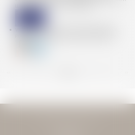
LES CONSOMMATEURS CONCERNÉS
VICTIME D’UN ACCIDENT OU D’UNE AGRESSION :
POURQUOI INFORMER L’ASSURANCE MALADIE ?
<<
<
...
128
129
130
131
132
133
134
...
>
>>
JEAN-DAVID GUEDJ & ASSOCIES
27 Rue Nicolo