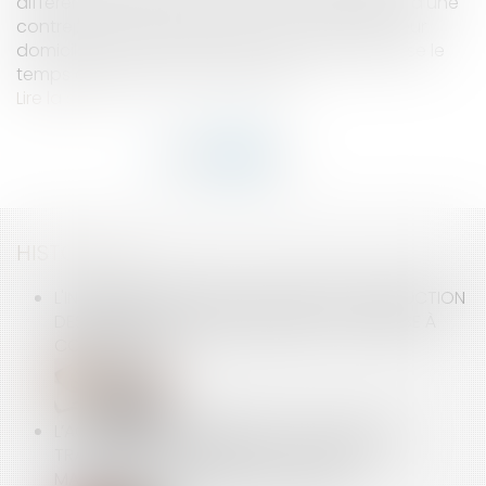
différents lieux de travail. Doivent-ils bénéficier d’une
contrepartie lorsque le temps de trajet entre leur
domicile et le lieu d’exécution du travail dépasse le
temps de trajet normal du salarié...
Lire la suite
HISTORIQUE
L'INDEMNITÉ D'ÉVICTION CALCULÉE SOUS DÉDUCTION
DES REVENUS DE REMPLACEMENT EST SOUMISE À
COTISATIONS
L’ACTION EN PAIEMENT DIRECT PAR UN SOUS-
TRAITANT PEUT ÊTRE MISE À LA CHARGE DU
MANDATAIRE DU MAÎTRE D’OUVRAGE