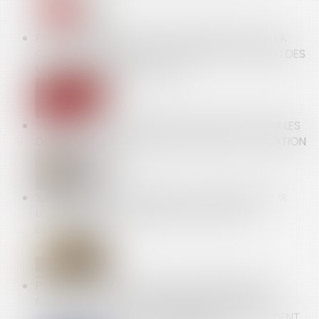
EXPOSITION AU RISQUE ET INTERPRÉTATION DE LA
CLASSIFICATION DE LA PATHOLOGIE AU TABLEAU DES
MALADIES PROFESSIONNELLES
SUPPRESSION DE L'EXIGENCE DE SIGNATURE SUR LES
DOCUMENTS D'IDENTITÉ DES PARTIES À LA LOCATION
SAISINE DIRECTE DU BUREAU DE JUGEMENT POUR
UNE DEMANDE DE REQUALIFICATION D'UNE
DÉMISSION
POUR LA CJUE, L’ACTION EN CONTREFAÇON DE
MARQUE PEUT ÊTRE INTRODUITE DEVANT LES
JURIDICTIONS DE L’ETAT MEMBRE DONT DÉPENDENT