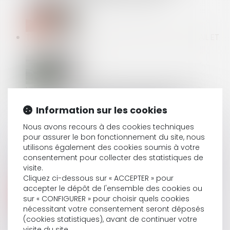
TRAJET DOMICILE/LIEUX D'EXÉCUTION DU TRAVAIL ET
CONTREPARTIE
UN DÉCRET DE SEPTEMBRE 2019 HARMONISE LES
EXIGENCES DE SÉCURITÉ CONCERNANT DE
Information sur les cookies
NOMBREUX PRODUITS DESTINÉS AUX
CONSOMMATEURS
Nous avons recours à des cookies techniques
pour assurer le bon fonctionnement du site, nous
utilisons également des cookies soumis à votre
consentement pour collecter des statistiques de
QPC : L’ARTICLE L 131-9 DU CODE DE LA SÉCURITÉ
visite.
SOCIALE EST-IL CONFORME À LA CONSTITUTION ?
Cliquez ci-dessous sur « ACCEPTER » pour
accepter le dépôt de l'ensemble des cookies ou
sur « CONFIGURER » pour choisir quels cookies
nécessitant votre consentement seront déposés
SANCTION DU SALARIÉ POUR TROP-PERÇU DE
(cookies statistiques), avant de continuer votre
SALAIRE NON SIGNALÉ
visite du site.