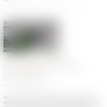
Vous êtes ici :
Accueil
Trajet domicile/lieux d'exécution du travail et contrepartie
TRAJET DOMICILE/LIEUX
D'EXÉCUTION DU TRAVAIL ET
CONTREPARTIE
Publié le :
28/10/2019
Source :
www2.editions-tissot.fr
Dans le cadre de leurs fonctions, certains de mes
salariés sont amenés à se rendre à des réunions sur