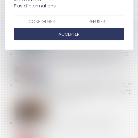
Plus d'informations
CONFIGURER
REFUSER
INFORMATION INCOMPLÈTE DE L'ÉTAT DATÉ : LA
RESPONSABILITÉ DU SYNDIC EST ENCORE CONFIRMÉE
ACCEPTER
RAPPELS SUR LE CONTRÔLE EFFECTIF DE LA CHARGE
DE TRAVAIL DES SALARIÉS EN FORFAIT JOURS
ICPE : LE NON RESPECT DE LA RÉGLEMENTATION PEUT
CONSTITUER UN TROUBLE COMMERCIAL ET UN ACTE
DE CONCURRENCE DÉLOYALE
IMPACT DES RTT SUR LA DURÉE DE LA PÉRIODE
D’ESSAI