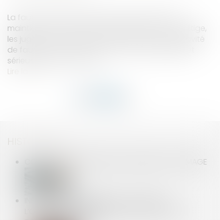
La faute grave est celle qui rend impossible le
maintien du salarié dans l'entreprise. En cas de litige,
les juges sont souvent amenés à juger de la gravité
de faute pour se prononcer sur la cause réelle et
sérieuse du licenciement...
Lire la suite
HISTORIQUE
CONTRIBUTION PATRONALE ASSURANCE CHÔMAGE
INFORMATION ANNUELLE DE LA CAUTION :
L’OBLIGATION PERDURE JUSQU’À L’EXTINCTION