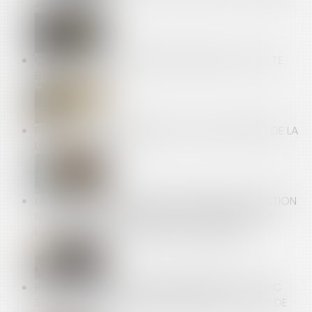
AU TRAVAIL
QUELLES SONT LES OBLIGATIONS LIÉES À LA CARTE
BTP ?
REVENTE À PERTE, AMENDES : LES NOUVEAUTÉS DE LA
LOI N°2025-337 !
LA MISE À DISPOSITION D'UN VÉHICULE DE FONCTION
N'EXONÈRE PAS L'EMPLOYEUR DU VERSEMENT DE
L'INDEMNITÉ D'OCCUPATION DU DOMICILE
REPRÉSENTANT SYNDICAL EN ENTREPRISE : LA QPC
SUR LES TPE JUGÉE NON SÉRIEUSE PAR LA COUR DE