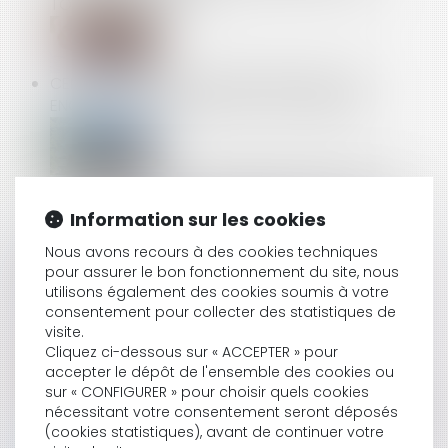
TOTALE DE LA DETTE !
CERTIFICATS D’ÉCONOMIES D’ÉNERGIE (CEE) :
ENCORE DES MODIFICATIONS À CONNAÎTRE
HEURES DE NUIT, DURÉES MAXIMALES, BULLETINS DE
PAIE : LA COUR DE CASSATION RECADRE LES
Information sur les cookies
OBLIGATIONS DE L'EMPLOYEUR
Nous avons recours à des cookies techniques
pour assurer le bon fonctionnement du site, nous
utilisons également des cookies soumis à votre
QUAND LA BONNE FOI NEUTRALISE LA CLAUSE
consentement pour collecter des statistiques de
D’EXPLOITATION
visite.
Cliquez ci-dessous sur « ACCEPTER » pour
accepter le dépôt de l'ensemble des cookies ou
sur « CONFIGURER » pour choisir quels cookies
COPROPRIÉTÉ : PAS DE PRÉSOMPTION AUTOMATIQUE
nécessitant votre consentement seront déposés
SANS VICE OU DÉFAUT ÉTABLI
(cookies statistiques), avant de continuer votre