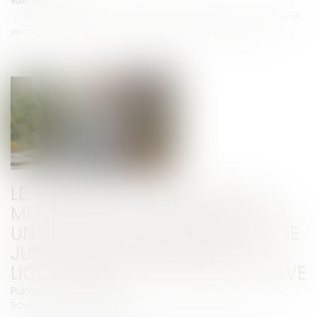
Vous êtes ici :
Accueil
Le transfert de mails de la messagerie professionnelle à une messagerie
personnelle ne justifie pas forcément un licenciement pour faute grave
LE TRANSFERT DE MAILS DE LA
MESSAGERIE PROFESSIONNELLE À
UNE MESSAGERIE PERSONNELLE NE
JUSTIFIE PAS FORCÉMENT UN
LICENCIEMENT POUR FAUTE GRAVE
Publié le :
07/05/2025
Source :
www.legisocial.fr