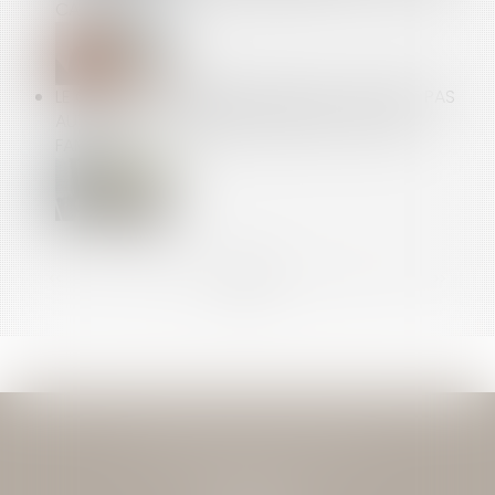
CASSATION
LE CESSIBILITÉ DES DROITS ISSUS DU CPF N'EST PAS
AUTORISÉE, Y COMPRIS AU SEIN DE LA CELLULE
FAMILIALE
<<
<
...
14
15
16
17
18
19
20
...
>
>>
JEAN-DAVID GUEDJ & ASSOCIES
27 Rue Nicolo