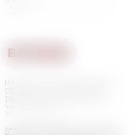
Vous êtes ici :
Accueil
Les travaux de maçonnerie générale incluent-ils les travaux de
terrassement ?
LES TRAVAUX DE MAÇONNERIE
GÉNÉRALE INCLUENT-ILS LES
TRAVAUX DE TERRASSEMENT ?
Publié le :
29/05/2018
Source :
www.batirama.com
L’entrepreneur dont la police d’assurance indique