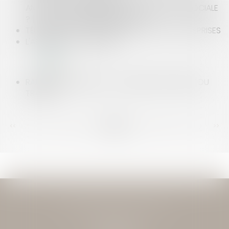
ANTI-TABAC REMBOURSÉS PAR LA SÉCURITÉ SOCIALE
? | WWW.DOSSIERFAMILIAL.COM/
TÉLÉTRAVAIL : CE QUI CHANGE POUR LES ENTREPRISES
L'ABANDON DE CHANTIER..
RAMADAN AU BOULOT : CE QU'EN DIT LE DROIT DU
TRAVAIL
<<
<
...
153
154
155
156
157
158
159
...
>
>>
JEAN-DAVID GUEDJ & ASSOCIES
27 Rue Nicolo