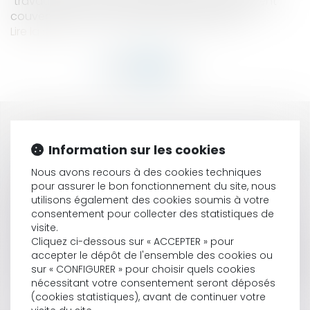
"travaux de maçonnerie générale" est également
couvert pour les "travaux de terrassement"...
Lire la suite
HISTORIQUE
Information sur les cookies
COMMANDE NON LIVRÉE : LES SOLUTIONS | DOSSIER
Nous avons recours à des cookies techniques
FAMILIAL
pour assurer le bon fonctionnement du site, nous
COMMENT VA FONCTIONNER LE SYSTÈME DE
utilisons également des cookies soumis à votre
RETRAITE UNIVERSEL ? | DOSSIER FAMILIAL
consentement pour collecter des statistiques de
QUEL MATÉRIEL DE PREMIERS SECOURS DOIT ÊTRE
visite.
DISPONIBLE DANS LES ENTREPRISES ? - ACTUALITÉ -
Cliquez ci-dessous sur « ACCEPTER » pour
INRS
accepter le dépôt de l'ensemble des cookies ou
LOGEMENT : LES DÉPUTÉS VOTENT LE BAIL DE COURTE
sur « CONFIGURER » pour choisir quels cookies
DURÉE - LES ECHOS
nécessitant votre consentement seront déposés
(cookies statistiques), avant de continuer votre